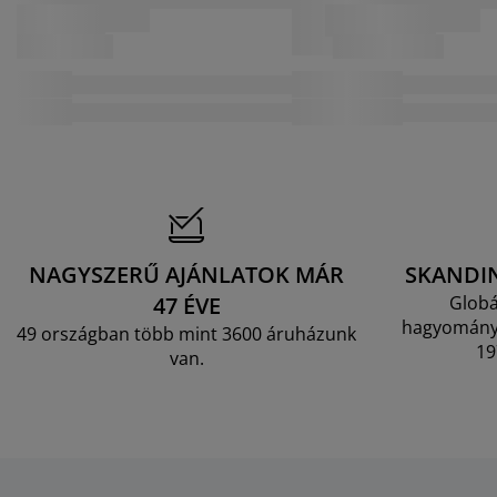
NAGYSZERŰ AJÁNLATOK MÁR
SKANDI
47 ÉVE
Globá
hagyományo
49 országban több mint 3600 áruházunk
19
van.