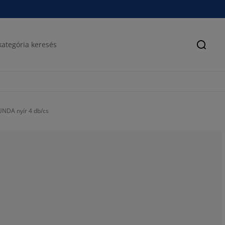
Keres
DA nyír 4 db/cs
66.6666666666
33.3333333333