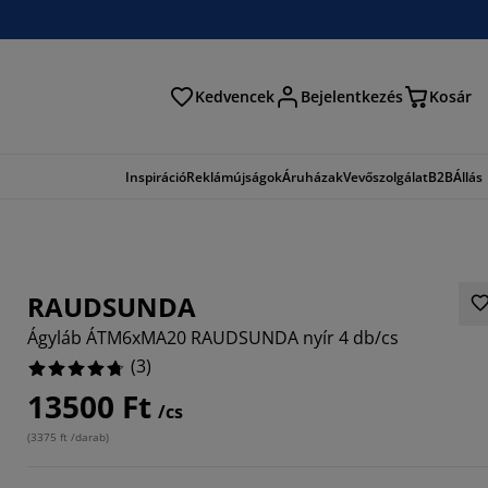
Kedvencek
Bejelentkezés
Kosár
és
Inspiráció
Reklámújságok
Áruházak
Vevőszolgálat
B2B
Állás
RAUDSUNDA
Ágyláb ÁTM6xMA20 RAUDSUNDA nyír 4 db/cs
(
3
)
13500 Ft
/cs
6666%
(
3375 ft /darab
)
3333%