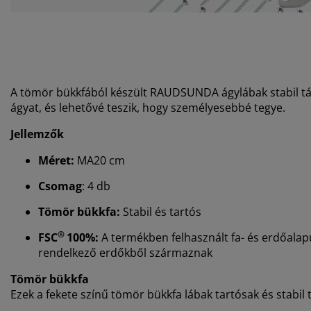
A tömör bükkfából készült RAUDSUNDA ágylábak stabil tá
ágyat, és lehetővé teszik, hogy személyesebbé tegye.
Jellemzők
Méret:
MA20 cm
Csomag
: 4 db
Tömör bükkfa:
Stabil és tartós
®
FSC
100%:
A termékben felhasznált fa- és erdőalap
rendelkező erdőkből származnak
Tömör bükkfa
Ezek a fekete színű tömör bükkfa lábak tartósak és stabil