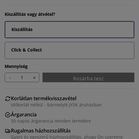
Kiszállítás vagy átvétel?
Kiszállítás
Click & Collect
Mennyiség
-
+
Kosárba tesz
Korlátlan termékvisszavétel
Időkorlát nélkül - bármelyik JYSK áruházban
Árgarancia
30 napos árgarancia minden termékre
Rugalmas házhozszállítás
Gyors és egyszerű házhozszállítás, ahogy Ön szeretné