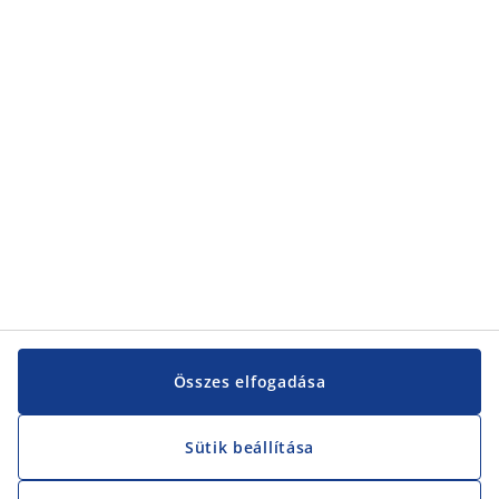
Kategóriák
Kategóriák
Vevőszolgálat
Vevőszolgálat
JYSK
JYSK
KÖZPONTI IRODA
JYSK követése