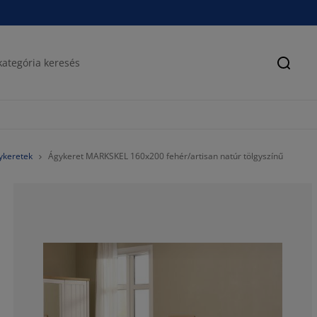
Keres
ykeretek
Ágykeret MARKSKEL 160x200 fehér/artisan natúr tölgyszínű
76.5625%
10.9375%