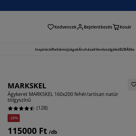
Kedvencek
Bejelentkezés
Kosár
és
Inspiráció
Reklámújságok
Áruházak
Vevőszolgálat
B2B
Állás
MARKSKEL
Ágykeret MARKSKEL 160x200 fehér/artisan natúr
tölgyszínű
(
128
)
-28%
115000 Ft
/db