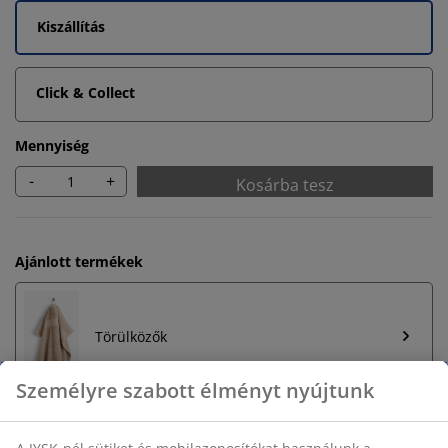
Kiszállítás
Click & Collect
Mennyiség
-
+
Kosárba tesz
Ajánlott termékek
Törülközők