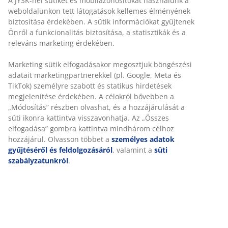
Korlátlan termékvisszavétel
Időkorlát nélkül - bármelyik JYSK áruházban
Árgarancia
30 napos árgarancia minden termékre
Rugalmas házhozszállítás
Gyors és egyszerű házhozszállítás, ahogy Ön szeretné
100% poliészter (100% újrahasznosított). 70x120 cm
SKU: 2521300
Részletes Adatok