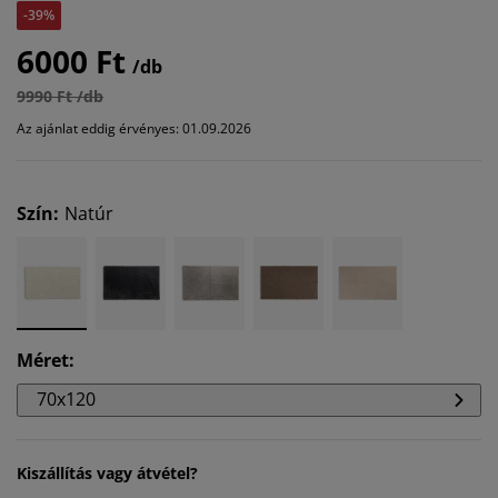
-39%
6000 Ft
/db
9990 Ft /db
Az ajánlat eddig érvényes: 01.09.2026
Szín
:
Natúr
Méret
:
70x120
Kiszállítás vagy átvétel?