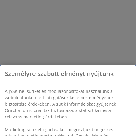
Személyre szabott élményt nyújtunk
A JYSK-nél sütiket és mobilazonosítókat használunk a
weboldalunkon tett látogatások kellemes élményének
biztosítása érdekében. A sütik információkat gyűjtenek
Önről a funkcionalitás biztosítása, a statisztikák és a
releváns marketing érdekében.
Marketing sütik elfogadásakor megosztjuk böngészési
adatait marketingpartnerekkel (pl. Google, Meta és