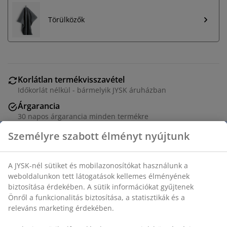
Törülközők
Korlátlan termékvisszavétel
Időkorlát nélkül - bármelyik JYSK áruházban
Árgarancia
30 napos árgarancia minden termékre
Rugalmas házhozszállítás
Gyors és egyszerű házhozszállítás, ahogy Ön szeretné
100% poliészter (39% újrahasznosított). 45x50 cm
SKU: 2520442