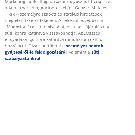
Személyre szabott élményt nyújtunk
Részletes Adatok
A JYSK-nél sütiket és mobilazonosítókat használunk a
weboldalunkon tett látogatások kellemes élményének biztosítás
érdekében. A sütik információkat gyűjtenek Önről a
Értékelések
funkcionalitás biztosítása, a statisztikák és a releváns marketing
(
108
)
érdekében.
Marketing sütik elfogadásakor megosztjuk böngészési adatait
marketingpartnerekkel (pl. Google, Meta és TikTok) személyre
Kiszállítás
szabott és statikus hirdetések megjelenítése érdekében. A
célokról bővebben a „Módosítás” részben olvashat, és a
hozzájárulását a süti ikonra kattintva visszavonhatja. Az „Összes
elfogadása” gombra kattintva mindhárom célhoz hozzájárul.
Olvasson többet a
személyes adatok gyűjtéséről és
feldolgozásáról
, valamint a
süti szabályzatunkról
.