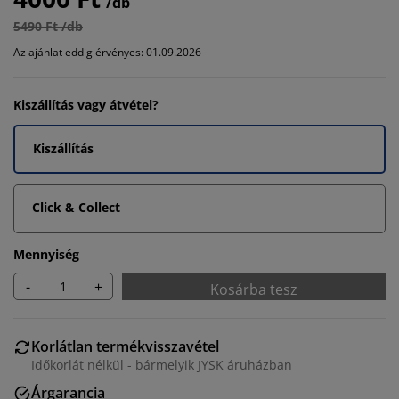
/db
5490 Ft /db
Az ajánlat eddig érvényes: 01.09.2026
Kiszállítás vagy átvétel?
Kiszállítás
Click & Collect
Mennyiség
-
+
Kosárba tesz
Korlátlan termékvisszavétel
Időkorlát nélkül - bármelyik JYSK áruházban
Árgarancia