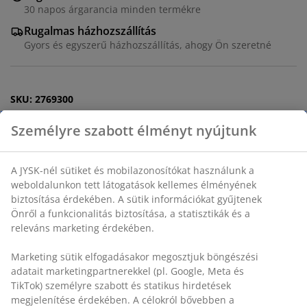
30 napos árgarancia minden termékre
Rugalmas házhozszállítás
Gyors és egyszerű házhozszállítás, ahogy Ön szeretné
SKU: 2769300
Személyre szabott élményt nyújtunk
Részletes Adatok
A JYSK-nél sütiket és mobilazonosítókat használunk a
weboldalunkon tett látogatások kellemes élményének
biztosítása érdekében. A sütik információkat gyűjtenek
Önről a funkcionalitás biztosítása, a statisztikák és a
Értékelések
releváns marketing érdekében.
(
13
)
Marketing sütik elfogadásakor megosztjuk böngészési
adatait marketingpartnerekkel (pl. Google, Meta és
TikTok) személyre szabott és statikus hirdetések
Kiszállítás
megjelenítése érdekében. A célokról bővebben a