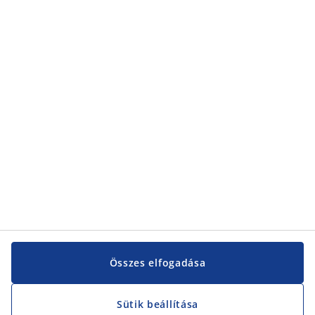
Kategóriák
Kategóriák
Vevőszolgálat
Vevőszolgálat
JYSK
JYSK
KÖZPONTI IRODA
JYSK követése
Összes elfogadása
Sütik beállítása