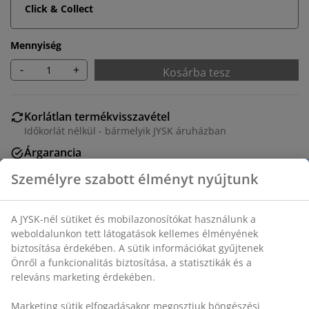
Click & Collect
Mennyiség
-
+
Kosárba tesz
Korlátlan termékvisszavétel
Időkorlát nélkül - bármelyik JYSK áruházban
Árgarancia
30 napos árgarancia minden termékre
Rugalmas házhozszállítás
Gyors és egyszerű házhozszállítás, ahogy Ön szeretné
SKU: 2817006