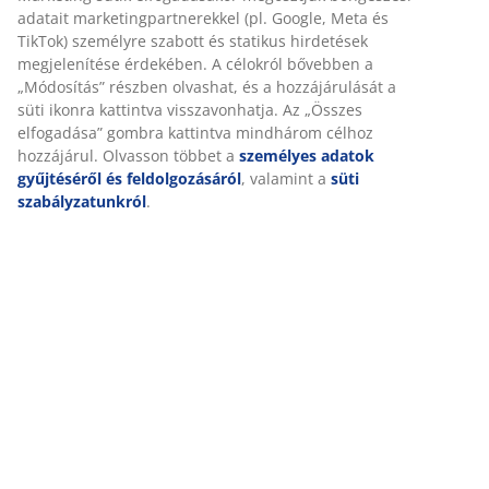
Részletes Adatok
Értékelések
(
112
)
Kiszállítás