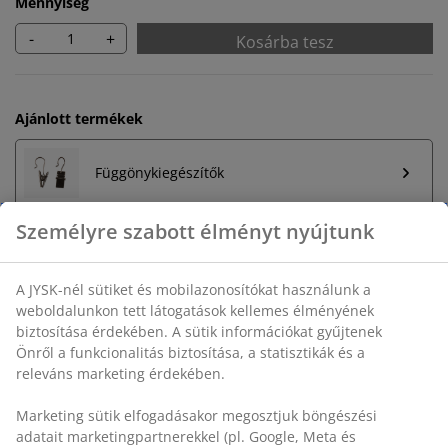
Mennyiség
-
+
Kosárba tesz
Ajánlott termékek
Függönykiegészítők
Korlátlan termékvisszavétel
Időkorlát nélkül - bármelyik JYSK áruházban
Árgarancia
30 napos árgarancia minden termékre
Rugalmas házhozszállítás
Gyors és egyszerű házhozszállítás, ahogy Ön szeretné