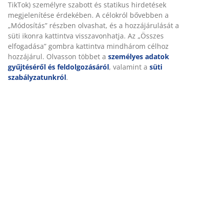
SKU: 5236303
Részletes Adatok
Értékelések
(
8
)
Kiszállítás
Személyre szabott élményt nyújtunk
A JYSK-nél sütiket és mobilazonosítókat használunk a weboldalu
látogatások kellemes élményének biztosítása érdekében. A sütik
gyűjtenek Önről a funkcionalitás biztosítása, a statisztikák és a 
marketing érdekében.