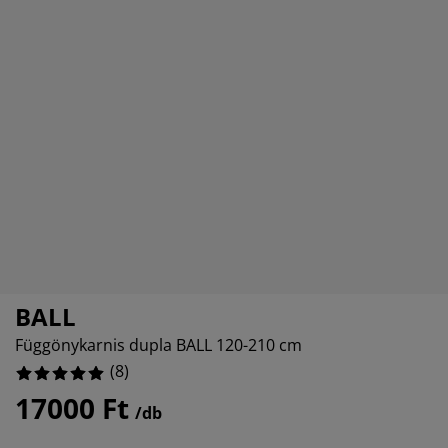
torápolók és kiegészítők
ltéri világítás
0%
pedők
ykeretek
lágítás
0%
mping
hásszekrények
yalapok
ztartás
0%
lószoba bútorok
yrácsok
erekszoba
0%
erek matracok
sási kiegészítők
erekágyak
BALL
Függönykarnis dupla BALL 120-210 cm
(
8
)
17000 Ft
/db