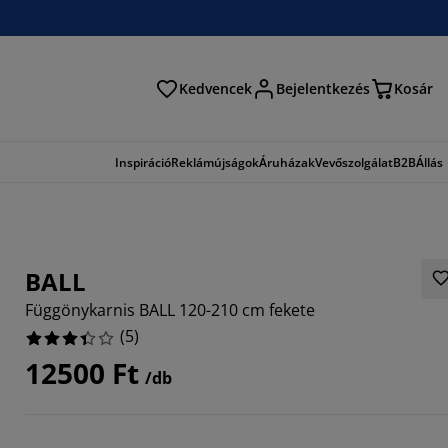
Kedvencek
Bejelentkezés
Kosár
és
Inspiráció
Reklámújságok
Áruházak
Vevőszolgálat
B2B
Állás
BALL
Függönykarnis BALL 120-210 cm fekete
(
5
)
12500 Ft
/db