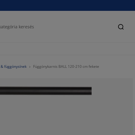
Keres
 & függönysínek
Függönykarnis BALL 120-210 cm fekete
60%
0%