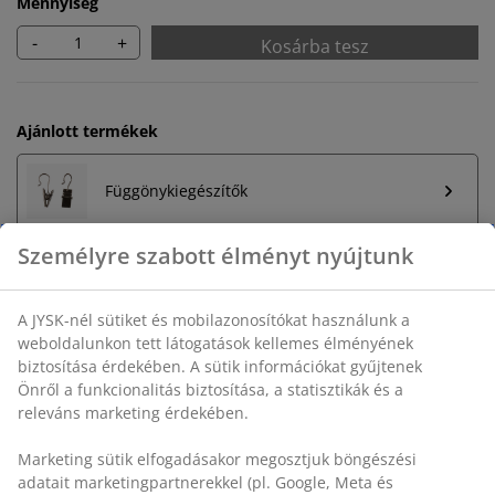
Mennyiség
-
+
Kosárba tesz
Ajánlott termékek
Függönykiegészítők
Korlátlan termékvisszavétel
Időkorlát nélkül - bármelyik JYSK áruházban
Árgarancia
30 napos árgarancia minden termékre
Rugalmas házhozszállítás
Gyors és egyszerű házhozszállítás, ahogy Ön szeretné