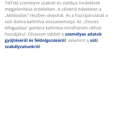
SKU: 5236304
Részletes Adatok
Értékelések
(
5
)
Kiszállítás
Személyre szabott élményt nyújtunk
A JYSK-nél sütiket és mobilazonosítókat használunk a weboldalu
látogatások kellemes élményének biztosítása érdekében. A sütik
gyűjtenek Önről a funkcionalitás biztosítása, a statisztikák és a 
marketing érdekében.