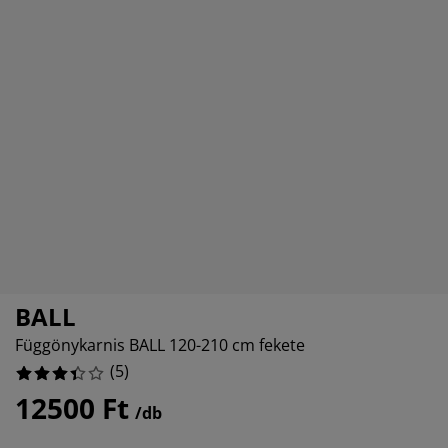
torápolók és kiegészítők
ltéri világítás
0%
pedők
ykeretek
lágítás
0%
mping
hásszekrények
yalapok
ztartás
0%
lószoba bútorok
yrácsok
erekszoba
40%
erek matracok
sási kiegészítők
erekágyak
BALL
Függönykarnis BALL 120-210 cm fekete
(
5
)
12500 Ft
/db