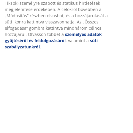
SKU: 5219900
Részletes Adatok
Értékelések
(
56
)
Kiszállítás
Személyre szabott élményt nyújtunk
A JYSK-nél sütiket és mobilazonosítókat használunk a weboldalu
látogatások kellemes élményének biztosítása érdekében. A sütik