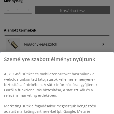
Mennyiség
-
+
Kosárba tesz
Ajánlott termékek
Függönykiegészítők
Korlátlan termékvisszavétel
Időkorlát nélkül - bármelyik JYSK áruházban
Árgarancia
30 napos árgarancia minden termékre
Rugalmas házhozszállítás
Gyors és egyszerű házhozszállítás, ahogy Ön szeretné