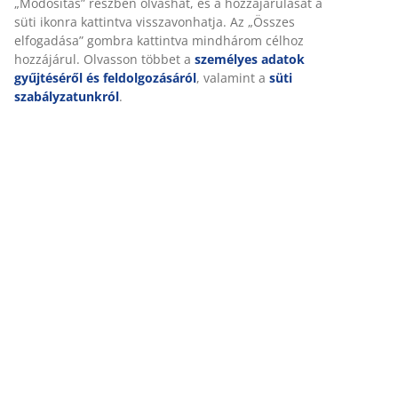
„Módosítás” részben olvashat, és a hozzájárulását a
süti ikonra kattintva visszavonhatja. Az „Összes
Értékelések
elfogadása” gombra kattintva mindhárom célhoz
hozzájárul. Olvasson többet a
személyes adatok
(
8
)
gyűjtéséről és feldolgozásáról
, valamint a
süti
szabályzatunkról
.
Kiszállítás