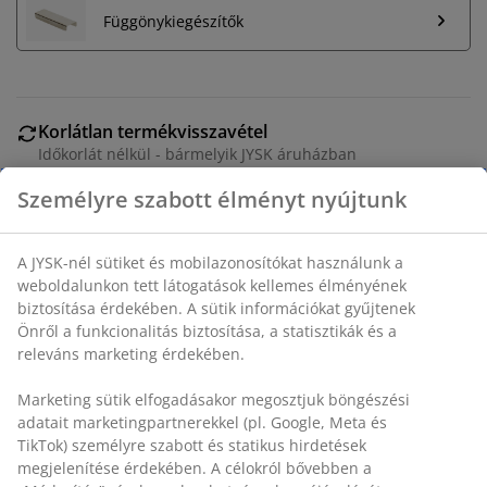
Függönykiegészítők
Korlátlan termékvisszavétel
Időkorlát nélkül - bármelyik JYSK áruházban
Árgarancia
Személyre szabott élményt nyújtunk
30 napos árgarancia minden termékre
Rugalmas házhozszállítás
A JYSK-nél sütiket és mobilazonosítókat használunk a
Gyors és egyszerű házhozszállítás, ahogy Ön szeretné
weboldalunkon tett látogatások kellemes élményének
biztosítása érdekében. A sütik információkat gyűjtenek
Önről a funkcionalitás biztosítása, a statisztikák és a
SKU: 5237201
releváns marketing érdekében.
Marketing sütik elfogadásakor megosztjuk böngészési
adatait marketingpartnerekkel (pl. Google, Meta és
Részletes Adatok
TikTok) személyre szabott és statikus hirdetések
megjelenítése érdekében. A célokról bővebben a