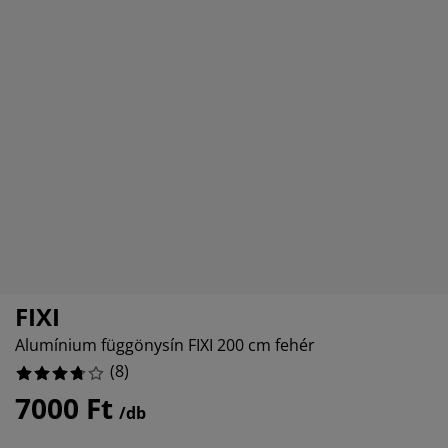
útorápolók és kiegészítők
ltéri világítás
epedők
gykeretek
lágítás
emping
uhásszekrények
gyalapok
áztartás
álószoba bútorok
gyrácsok
yerekszoba
yerek matracok
osási kiegészítők
yerekágyak
FIXI
Alumínium függönysín FIXI 200 cm fehér
(
8
)
7000 Ft
/db