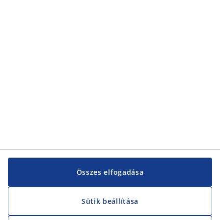
Kategóriák
Kategóriák
Vevőszolgálat
Vevőszolgálat
JYSK
JYSK
KÖZPONTI IRODA
JYSK követése
Összes elfogadása
Sütik beállítása