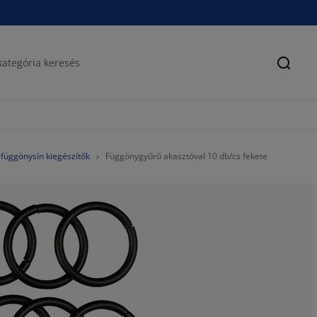
Keres
függönysín kiegészítők
Függönygyűrű akasztóval 10 db/cs fekete
66.6666666666
0%