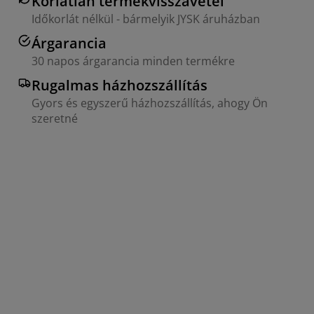
Korlátlan termékvisszavétel
Időkorlát nélkül - bármelyik JYSK áruházban
Árgarancia
30 napos árgarancia minden termékre
Rugalmas házhozszállítás
Gyors és egyszerű házhozszállítás, ahogy Ön
szeretné