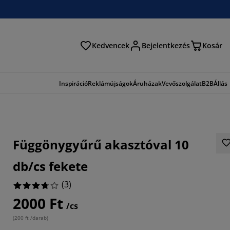
Kedvencek
Bejelentkezés
Kosár
és
Inspiráció
Reklámújságok
Áruházak
Vevőszolgálat
B2B
Állás
Függönygyűrű akasztóval 10
db/cs fekete
(
3
)
2000 Ft
6666%
/cs
(
200 ft /darab
)