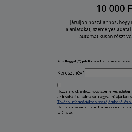
10 000 
Járuljon hozzá ahhoz, hogy m
ajánlatokat, személyes adata
automatikusan részt ves
A csillaggal (*) jelölt mezők kitöltése kötelező
Keresztnév*
Hozzájárulok ahhoz, hogy személyes adataim 
az inspiráló tartalmakat, nagyszerű ajánlato
További információkat a hozzájárulásról és a 
Hozzájárulásomat bármikor visszavonhatom
található.