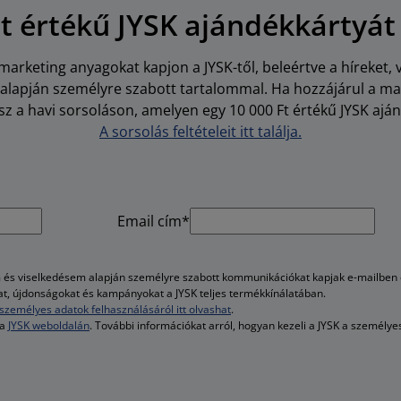
Ft értékű JYSK ajándékkártyát
arketing anyagokat kapjon a JYSK-től, beleértve a híreket, 
i alapján személyre szabott tartalommal. Ha hozzájárul a m
z a havi sorsoláson, amelyen egy 10 000 Ft értékű JYSK aján
A sorsolás feltételeit itt találja.
Email cím*
és viselkedésem alapján személyre szabott kommunikációkat kapjak e-mailben é
kat, újdonságokat és kampányokat a JYSK teljes termékkínálatában.
személyes adatok felhasználásáról itt olvashat
.
 a
JYSK weboldalán
. További információkat arról, hogyan kezeli a JYSK a személy