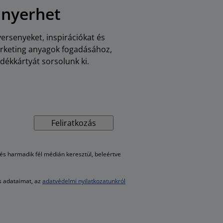
 nyerhet
versenyeket, inspirációkat és
arketing anyagok fogadásához,
dékkártyát sorsolunk ki.
Feliratkozás
s harmadik fél médián keresztül, beleértve
es adataimat, az
adatvédelmi nyilatkozatunkról