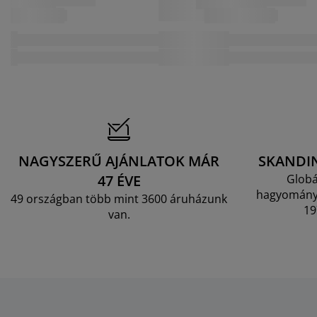
NAGYSZERŰ AJÁNLATOK MÁR
SKANDI
47 ÉVE
Globá
hagyományo
49 országban több mint 3600 áruházunk
19
van.