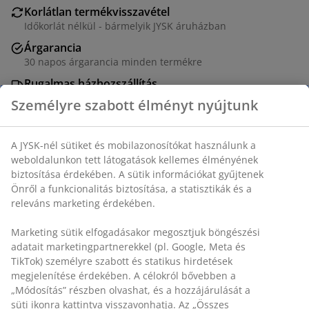
Korlátlan termékvisszavétel
Időkorlát nélkül - bármelyik JYSK áruházban
Árgarancia
30 napos árgarancia minden termékre
Rugalmas házhozszállítás
Gyors és egyszerű házhozszállítás, ahogy Ön szeretné
SKU: 5237205
Személyre szabott élményt nyújtunk
A JYSK-nél sütiket és mobilazonosítókat használunk a
Részletes Adatok
weboldalunkon tett látogatások kellemes élményének
biztosítása érdekében. A sütik információkat gyűjtenek
Önről a funkcionalitás biztosítása, a statisztikák és a
releváns marketing érdekében.
Értékelések
Marketing sütik elfogadásakor megosztjuk böngészési
(
7
)
adatait marketingpartnerekkel (pl. Google, Meta és TikTok)