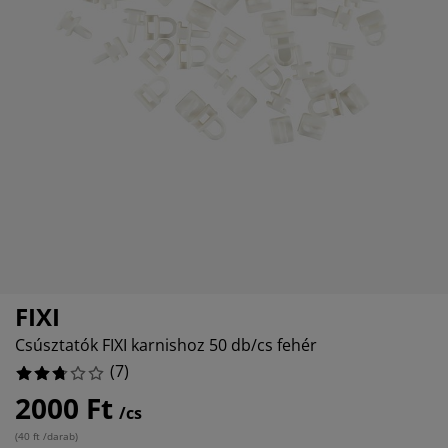
torápolók és kiegészítők
ltéri világítás
epedők
ykeretek
lágítás
emping
uhásszekrények
yalapok
ztartás
lószoba bútorok
yrácsok
yerekszoba
85714%
erek matracok
sási kiegészítők
yerekágyak
FIXI
Csúsztatók FIXI karnishoz 50 db/cs fehér
(
7
)
2000 Ft
/cs
(
40 ft /darab
)