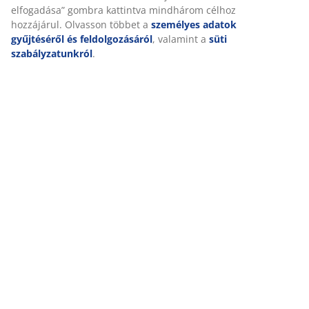
személyre szabott és statikus hirdetések megjelenítése
érdekében. A célokról bővebben a „Módosítás” részben
Kiszállítás
olvashat, és a hozzájárulását a süti ikonra kattintva
visszavonhatja. Az „Összes elfogadása” gombra kattintva
mindhárom célhoz hozzájárul. Olvasson többet a
személyes adatok gyűjtéséről és feldolgozásáról
,
valamint a
süti szabályzatunkról
.