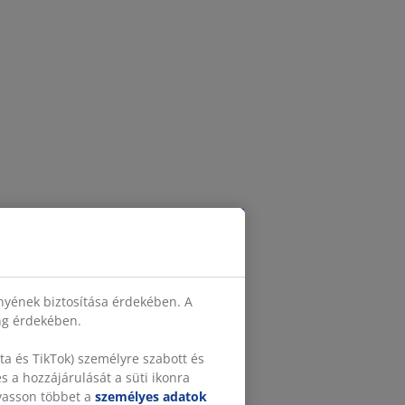
nyének biztosítása érdekében. A
ing érdekében.
a és TikTok) személyre szabott és
 a hozzájárulását a süti ikonra
lvasson többet a
személyes adatok