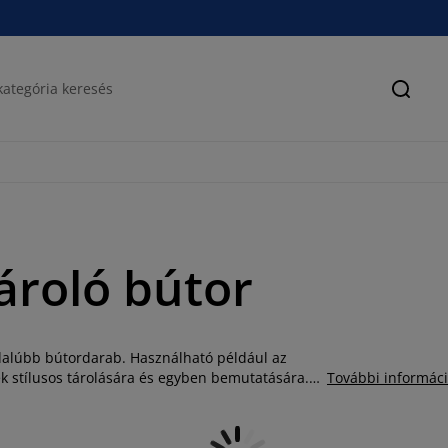
Keres
tároló bútor
ldalúbb bútordarab. Használható például az
k stílusos tárolására és egyben bemutatására.
További informác
l serlegeket, dísztárgyakat, könyveket és egyéb
ajtók mögé rejteni. Ha van olyan tárgya, amit
gy asztalon porosodjon, akkor tárolóbútor