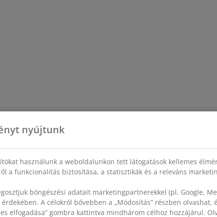
ényt nyújtunk
sítókat használunk a weboldalunkon tett látogatások kellemes élmé
ől a funkcionalitás biztosítása, a statisztikák és a releváns market
gosztjuk böngészési adatait marketingpartnerekkel (pl. Google, Met
 érdekében. A célokról bővebben a „Módosítás” részben olvashat, és
szes elfogadása” gombra kattintva mindhárom célhoz hozzájárul. O