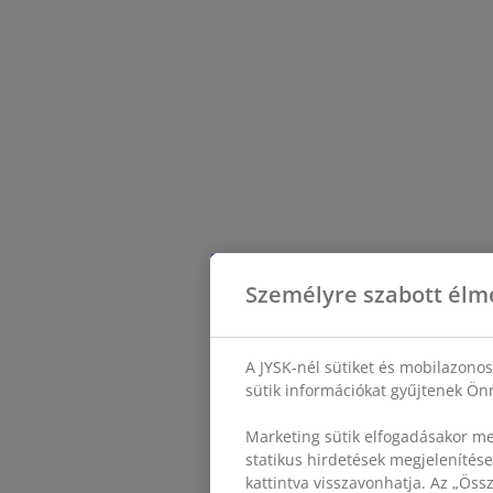
Személyre szabott élm
A JYSK-nél sütiket és mobilazono
sütik információkat gyűjtenek Önr
Marketing sütik elfogadásakor me
statikus hirdetések megjelenítése
kattintva visszavonhatja. Az „Ös