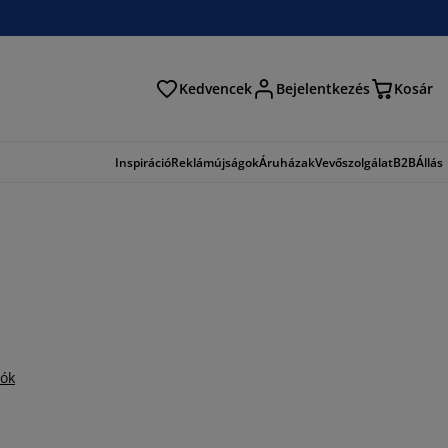
Kedvencek
Bejelentkezés
Kosár
és
Inspiráció
Reklámújságok
Áruházak
Vevőszolgálat
B2B
Állás
iók