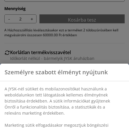
Mennyiség
-
+
Kosárba tesz
A Házhozszállítás kiválasztásakor ezt a terméket 2 többszörösében kell
megvásárolni összesen 60000.00 Ft értékben
Korlátlan termékvisszavétel
Időkorlát nélkül - bármelyik JYSK áruházban
Árgarancia
30 napos árgarancia minden termékre
Rugalmas házhozszállítás
Gyors és egyszerű házhozszállítás, ahogy Ön szeretné
Étkezőszék karfákkal, amelyek biztosítják a további
támaszt és kényelmet. Homokszínű szövettel párnázott
ülő-és hátrésszel. Fekete színű acél forgótalppal,