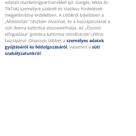
amellyel a szék könnyen forgatható.
SKU: 3670360
Összeszerelési útmutató
Részletes Adatok
Értékelések
(
187
)
Személyre szabott élményt nyújtunk
Kiszállítás
A JYSK-nél sütiket és mobilazonosítókat használunk a weboldalu
látogatások kellemes élményének biztosítása érdekében. A sütik
gyűjtenek Önről a funkcionalitás biztosítása, a statisztikák és a 