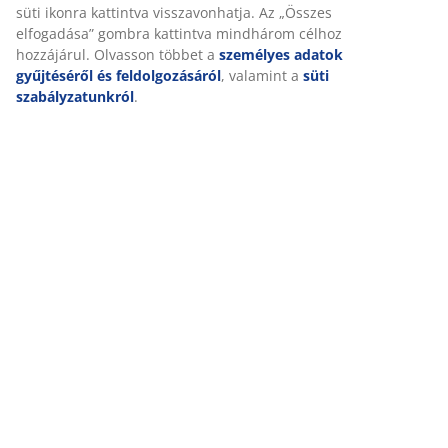
süti ikonra kattintva visszavonhatja. Az „Összes
elfogadása” gombra kattintva mindhárom célhoz
hozzájárul. Olvasson többet a
személyes adatok
gyűjtéséről és feldolgozásáról
, valamint a
süti
szabályzatunkról
.