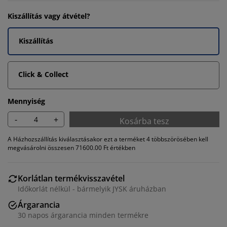
Kiszállítás vagy átvétel?
Kiszállítás
Click & Collect
Mennyiség
-
+
Kosárba tesz
A Házhozszállítás kiválasztásakor ezt a terméket 4 többszörösében kell
megvásárolni összesen 71600.00 Ft értékben
Korlátlan termékvisszavétel
Időkorlát nélkül - bármelyik JYSK áruházban
Árgarancia
30 napos árgarancia minden termékre