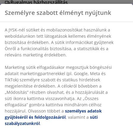
Rugalmas házhozszállítás
Gyors és egyszerű házhozszállítás, ahogy Ön szeretné
Személyre szabott élményt nyújtunk
A JYSK-nél sütiket és mobilazonosítókat használunk a
Étkezőszék homokszínű szövettel párnázott üléssel és
weboldalunkon tett látogatások kellemes élményének
háttámlával. Tölgy megjelenésű acél lábak.
biztosítása érdekében. A sütik információkat gyűjtenek
Önről a funkcionalitás biztosítása, a statisztikák és a
releváns marketing érdekében.
SKU: 3640243
Összeszerelési útmutató
Marketing sütik elfogadásakor megosztjuk böngészési
adatait marketingpartnerekkel (pl. Google, Meta és
TikTok) személyre szabott és statikus hirdetések
megjelenítése érdekében. A célokról bővebben a
Részletes Adatok
„Módosítás” részben olvashat, és a hozzájárulását a
süti ikonra kattintva visszavonhatja. Az „Összes
elfogadása” gombra kattintva mindhárom célhoz
hozzájárul. Olvasson többet a
személyes adatok
Értékelések
gyűjtéséről és feldolgozásáról
, valamint a
süti
szabályzatunkról
.
(
173
)