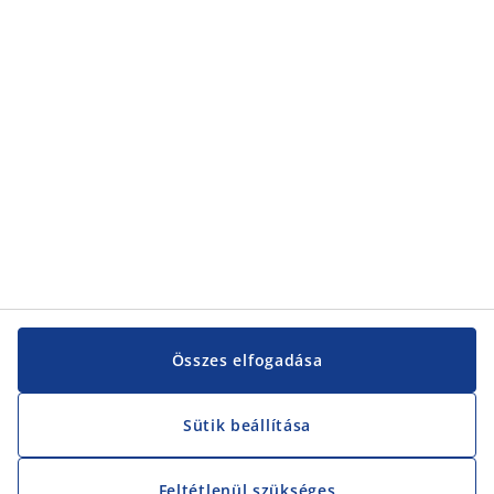
Kategóriák
Kategóriák
Vevőszolgálat
Vevőszolgálat
JYSK
JYSK
KÖZPONTI IRODA
JYSK követése
Összes elfogadása
Sütik beállítása
Feltétlenül szükséges