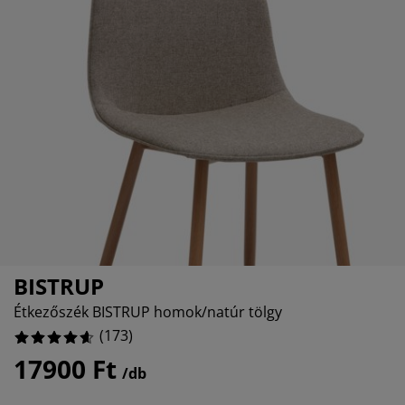
útorápolók és kiegészítők
ltéri világítás
epedők
gykeretek
lágítás
emping
uhásszekrények
gyalapok
áztartás
%
álószoba bútorok
gyrácsok
yerekszoba
yerek matracok
osási kiegészítők
yerekágyak
BISTRUP
Étkezőszék BISTRUP homok/natúr tölgy
(
173
)
17900 Ft
/db