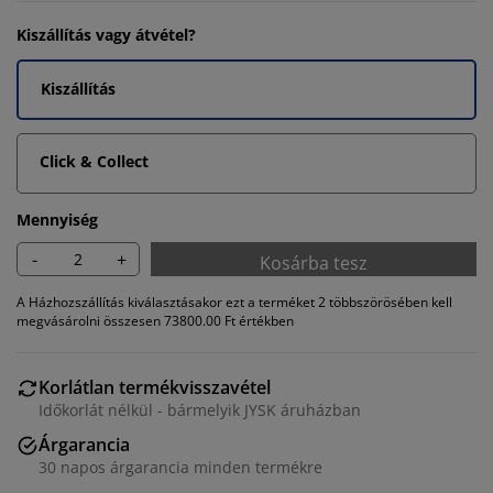
Kiszállítás vagy átvétel?
Kiszállítás
Click & Collect
Mennyiség
-
+
Kosárba tesz
A Házhozszállítás kiválasztásakor ezt a terméket 2 többszörösében kell
megvásárolni összesen 73800.00 Ft értékben
Korlátlan termékvisszavétel
Időkorlát nélkül - bármelyik JYSK áruházban
Árgarancia
30 napos árgarancia minden termékre