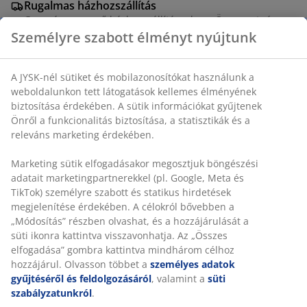
Rugalmas házhozszállítás
Gyors és egyszerű házhozszállítás, ahogy Ön szeretné
Étkezőszék homok szövettel párnázott ülő- és
Személyre szabott élményt nyújtunk
hátrésszel. Tölgy megjelenésű acél lábakkal.
A JYSK-nél sütiket és mobilazonosítókat használunk a
SKU: 3640130
weboldalunkon tett látogatások kellemes élményének
Összeszerelési útmutató
biztosítása érdekében. A sütik információkat gyűjtenek
Önről a funkcionalitás biztosítása, a statisztikák és a
Összeszerelési útmutató
releváns marketing érdekében.
Marketing sütik elfogadásakor megosztjuk böngészési
adatait marketingpartnerekkel (pl. Google, Meta és TikTok)
Részletes Adatok
személyre szabott és statikus hirdetések megjelenítése
érdekében. A célokról bővebben a „Módosítás” részben
olvashat, és a hozzájárulását a süti ikonra kattintva
visszavonhatja. Az „Összes elfogadása” gombra kattintva
Értékelések
mindhárom célhoz hozzájárul. Olvasson többet a