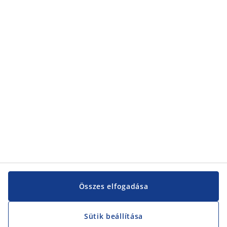
Kategóriák
Kategóriák
Vevőszolgálat
Vevőszolgálat
JYSK
JYSK
KÖZPONTI IRODA
JYSK követése