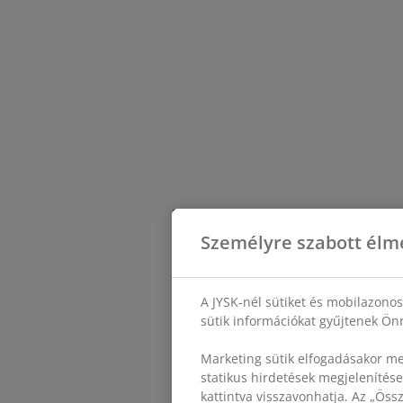
Személyre szabott élm
A JYSK-nél sütiket és mobilazono
sütik információkat gyűjtenek Önr
Marketing sütik elfogadásakor me
statikus hirdetések megjelenítése
kattintva visszavonhatja. Az „Ös