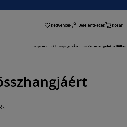
Kedvencek
Bejelentkezés
Kosár
és
Inspiráció
Reklámújságok
Áruházak
Vevőszolgálat
B2B
Állás
összhangjáért
iók