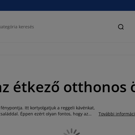
Keres
az étkező otthonos 
fénypontja. Itt kortyolgatjuk a reggeli kávénkat,
családdal. Éppen ezért olyan fontos, hogy az
További informác
 család minden tagja számára. Amennyiben nem
zőasztalához, esetleg csak biztosra szeretne
éka remek étkezőgarnitúrákat kínál Önnek, ennek