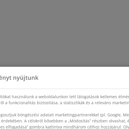
ényt nyújtunk
sítókat használunk a weboldalunkon tett látogatások kellemes élmé
ől a funkcionalitás biztosítása, a statisztikák és a releváns market
gosztjuk böngészési adatait marketingpartnerekkel (pl. Google, Met
 érdekében. A célokról bővebben a „Módosítás” részben olvashat, és
szes elfogadása” gombra kattintva mindhárom célhoz hozzájárul. O