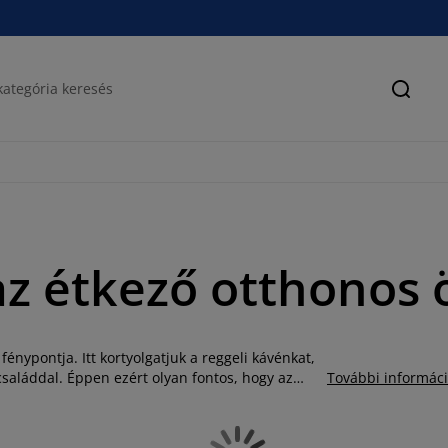
Keres
az étkező otthonos 
fénypontja. Itt kortyolgatjuk a reggeli kávénkat,
családdal. Éppen ezért olyan fontos, hogy az
További informác
 család minden tagja számára. Amennyiben nem
zőasztalához, esetleg csak biztosra szeretne
éka remek étkezőgarnitúrákat kínál Önnek, ennek