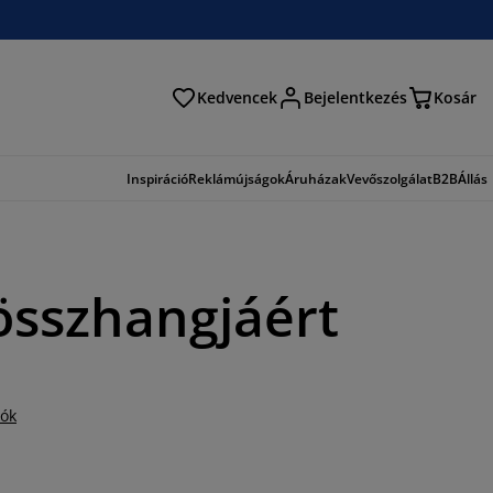
Kedvencek
Bejelentkezés
Kosár
és
Inspiráció
Reklámújságok
Áruházak
Vevőszolgálat
B2B
Állás
összhangjáért
iók