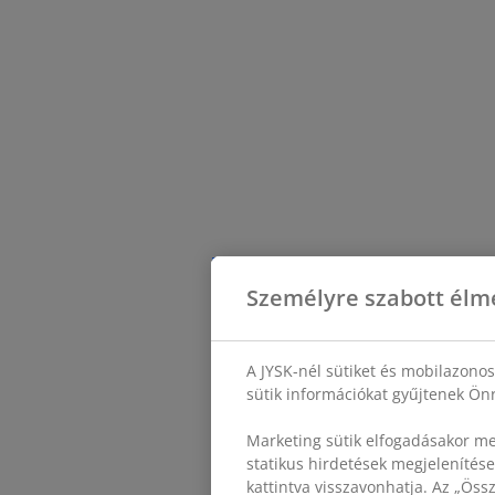
Személyre szabott élm
A JYSK-nél sütiket és mobilazono
sütik információkat gyűjtenek Önr
Marketing sütik elfogadásakor me
statikus hirdetések megjelenítése
kattintva visszavonhatja. Az „Ös