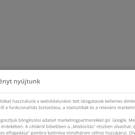
ényt nyújtunk
sítókat használunk a weboldalunkon tett látogatások kellemes élmé
ől a funkcionalitás biztosítása, a statisztikák és a releváns market
gosztjuk böngészési adatait marketingpartnerekkel (pl. Google, Met
 érdekében. A célokról bővebben a „Módosítás” részben olvashat, és
szes elfogadása” gombra kattintva mindhárom célhoz hozzájárul. O