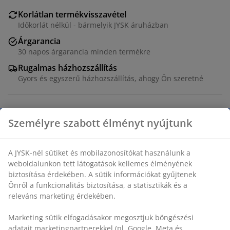
Korlátlan termékvisszavétel
Időkorlát nélkül - bármelyik JYSK áruházban
Árgarancia
30 napos árgarancia minden termékre
Rugalmas házhozszállítás
Gyors és egyszerű házhozszállítás, ahogy Ön szeretné
Szövet huzattal. SZ80 x MA42 x MÉ40 cm
SKU: 3650183
Összeszerelési útmutató
Részletes Adatok