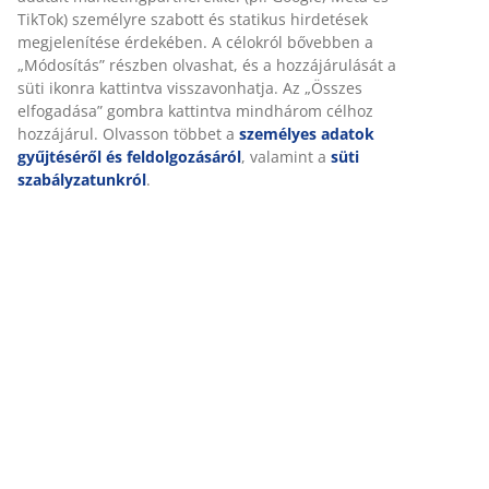
Értékelések
(
60
)
Személyre szabott élményt nyújtunk
Kiszállítás
A JYSK-nél sütiket és mobilazonosítókat használunk a
weboldalunkon tett látogatások kellemes élményének biztosítás
érdekében. A sütik információkat gyűjtenek Önről a funkcionalit
biztosítása, a statisztikák és a releváns marketing érdekében.
Marketing sütik elfogadásakor megosztjuk böngészési adatait
marketingpartnerekkel (pl. Google, Meta és TikTok) személyre
szabott és statikus hirdetések megjelenítése érdekében. A célok
bővebben a „Módosítás” részben olvashat, és a hozzájárulását a 
ikonra kattintva visszavonhatja. Az „Összes elfogadása” gombra
kattintva mindhárom célhoz hozzájárul. Olvasson többet a
személyes adatok gyűjtéséről és feldolgozásáról
, valamint a
sü
szabályzatunkról
.