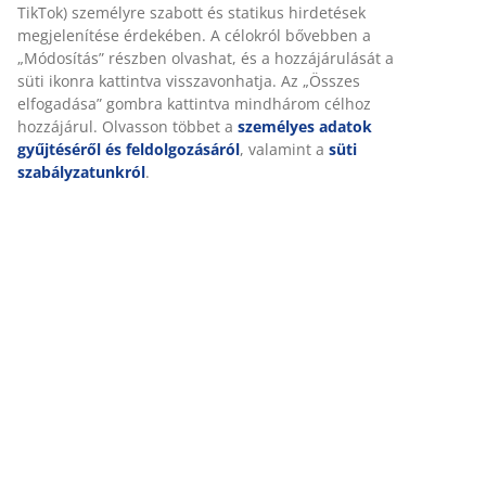
Értékelések
(
15
)
Kiszállítás
Személyre szabott élményt nyújtunk
A JYSK-nél sütiket és mobilazonosítókat használunk a weboldalu
látogatások kellemes élményének biztosítása érdekében. A sütik
információkat gyűjtenek Önről a funkcionalitás biztosítása, a stat
releváns marketing érdekében.