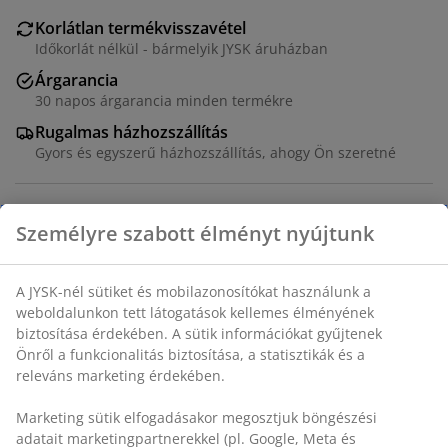
Korlátlan termékvisszavétel
Időkorlát nélkül - bármelyik JYSK áruházban
Árgarancia
30 napos árgarancia minden termékre
Rugalmas házhozszállítás
Gyors és egyszerű házhozszállítás, ahogy Ön szeretné
Tömör fenyő és acél. SZ65 x MA15 x MÉ5 cm
SKU: 3600527
Összeszerelési útmutató
Részletes Adatok