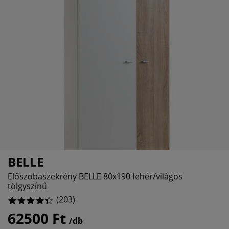
útorápolók és kiegészítők
ltéri világítás
epedők
gykeretek
lágítás
7%
emping
uhásszekrények
gyalapok
áztartás
4%
4%
álószoba bútorok
gyrácsok
yerekszoba
2%
yerek matracok
osási kiegészítők
yerekágyak
BELLE
Előszobaszekrény BELLE 80x190 fehér/világos
tölgyszínű
(
203
)
62500 Ft
/db