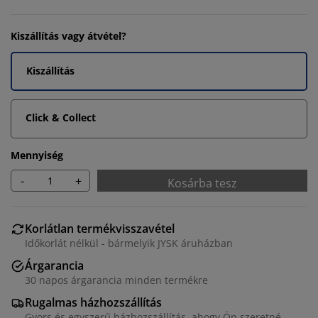
Kiszállítás vagy átvétel?
Kiszállítás
Click & Collect
Mennyiség
-
+
Kosárba tesz
Korlátlan termékvisszavétel
Időkorlát nélkül - bármelyik JYSK áruházban
Árgarancia
30 napos árgarancia minden termékre
Rugalmas házhozszállítás
Gyors és egyszerű házhozszállítás, ahogy Ön szeretné