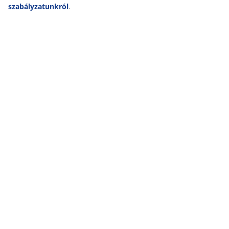
feldolgozásáról
, valamint a
süti szabályzatunkról
.
Kiszállítás