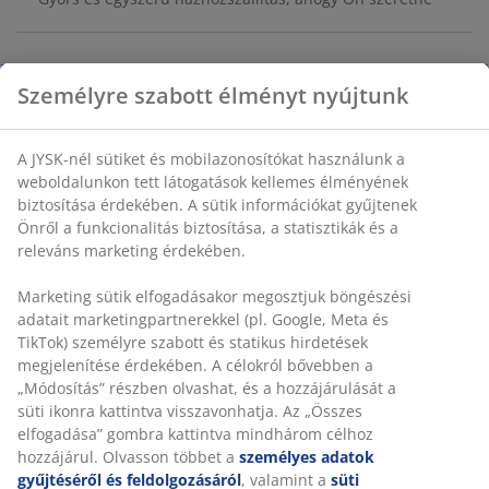
Dekor furnér. Belső elrendezés: 6 polc és 1 vállfatartó.
Személyre szabott élményt nyújtunk
SZ80 x MA190 x MÉ35 cm
SKU: 3681561
A JYSK-nél sütiket és mobilazonosítókat használunk a
weboldalunkon tett látogatások kellemes élményének
Összeszerelési útmutató
biztosítása érdekében. A sütik információkat gyűjtenek
Önről a funkcionalitás biztosítása, a statisztikák és a
releváns marketing érdekében.
Részletes Adatok
Marketing sütik elfogadásakor megosztjuk böngészési
adatait marketingpartnerekkel (pl. Google, Meta és
TikTok) személyre szabott és statikus hirdetések
megjelenítése érdekében. A célokról bővebben a
Értékelések
„Módosítás” részben olvashat, és a hozzájárulását a süti
(
203
)
ikonra kattintva visszavonhatja. Az „Összes elfogadása”
gombra kattintva mindhárom célhoz hozzájárul.
Olvasson többet a
személyes adatok gyűjtéséről és