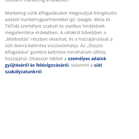
Marketing sütik elfogadásakor megosztjuk böngészési
adatait marketingpartnerekkel (pl. Google, Meta és
TikTok) személyre szabott és statikus hirdetések
MINDIG ALACSONY ÁR
megjelenítése érdekében. A célokról bővebben a
Alacsony árú termékek széles választéka minden nap.
„Módosítás” részben olvashat, és a hozzájárulását a
süti ikonra kattintva visszavonhatja. Az „Összes
elfogadása” gombra kattintva mindhárom célhoz
hozzájárul. Olvasson többet a
személyes adatok
gyűjtéséről és feldolgozásáról
, valamint a
süti
szabályzatunkról
.
10 000 Ft értékű JYSK ajándékkártyát
nyerhet
Járuljon hozzá ahhoz, hogy marketing anyagokat
kapjon a JYSK-től, beleértve a híreket, versenyeket,
inspirációkat és ajánlatokat, személyes adatai alapján
személyre szabott tartalommal. Ha hozzájárul a
marketing anyagok fogadásához, automatikusan részt