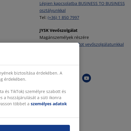
Lépjen kapcsolatba BUSINESS TO BUSINESS
osztályunkkal
Tel:
(+36) 1 850 7997
JYSK Vevőszolgálat
Magánszemélyek részére
Vegye fel a kapcsolatot vevőszolgálatunkkal
Tel:
(+36) 1 701 4222
JYSK követése
nyének biztosítása érdekében. A
ing érdekében.
a és TikTok) személyre szabott és
 a hozzájárulását a süti ikonra
lvasson többet a
személyes adatok