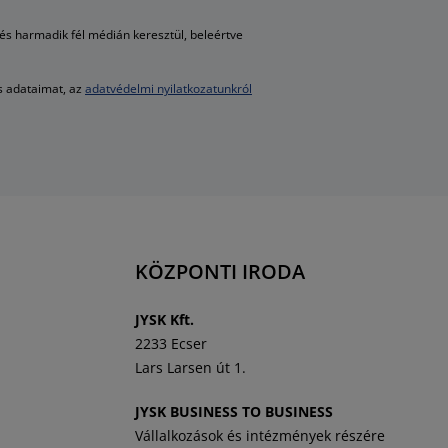
s harmadik fél médián keresztül, beleértve
es adataimat, az
adatvédelmi nyilatkozatunkról
KÖZPONTI IRODA
J
YSK Kft.
2233 Ecser
Lars Larsen út 1.
JYSK BUSINESS TO BUSINESS
Vállalkozások és intézmények részére