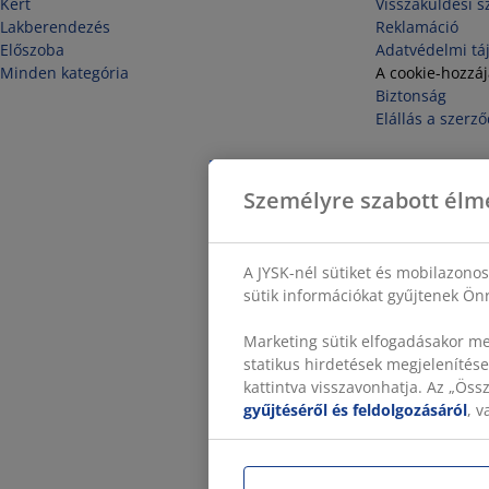
Kert
Visszaküldési s
Lakberendezés
Reklamáció
Előszoba
Adatvédelmi tá
Minden kategória
A cookie-hozzá
Biztonság
Elállás a szerző
Személyre szabott élm
A JYSK-nél sütiket és mobilazono
sütik információkat gyűjtenek Önr
Marketing sütik elfogadásakor me
statikus hirdetések megjelenítése
kattintva visszavonhatja. Az „Ös
gyűjtéséről és feldolgozásáról
, 