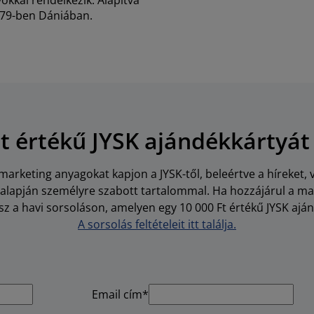
kkal rendelkezik. Alapítva
79-ben Dániában.
Ft értékű JYSK ajándékkártyát
arketing anyagokat kapjon a JYSK-től, beleértve a híreket, 
i alapján személyre szabott tartalommal. Ha hozzájárul a m
z a havi sorsoláson, amelyen egy 10 000 Ft értékű JYSK aján
A sorsolás feltételeit itt találja.
Email cím*