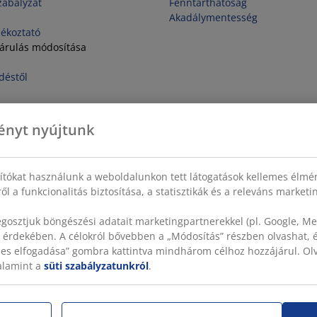
zabályzat
Fenntarthatóság
Akadálymentesség
jékoztató
járulás módosítása
déstől
ényt nyújtunk
sítókat használunk a weboldalunkon tett látogatások kellemes élmé
ől a funkcionalitás biztosítása, a statisztikák és a releváns market
gosztjuk böngészési adatait marketingpartnerekkel (pl. Google, Met
 érdekében. A célokról bővebben a „Módosítás” részben olvashat, és
szes elfogadása” gombra kattintva mindhárom célhoz hozzájárul. O
valamint a
süti szabályzatunkról
.