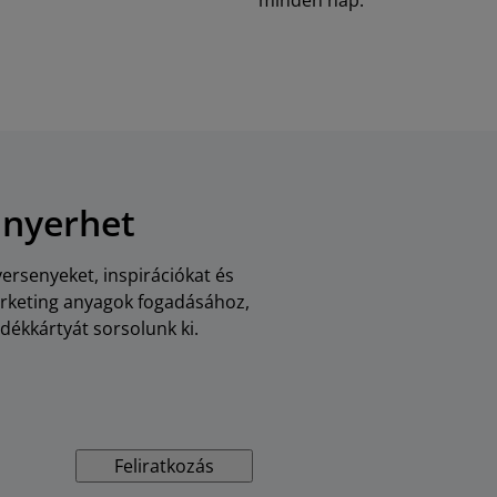
minden nap.
 nyerhet
versenyeket, inspirációkat és
arketing anyagok fogadásához,
dékkártyát sorsolunk ki.
Feliratkozás