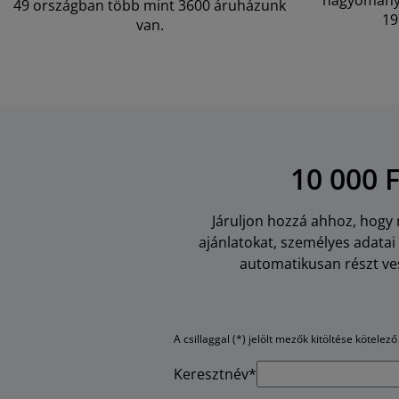
hagyományo
49 országban több mint 3600 áruházunk
19
van.
10 000 
Járuljon hozzá ahhoz, hogy m
ajánlatokat, személyes adata
automatikusan részt ves
A csillaggal (*) jelölt mezők kitöltése kötelező
Keresztnév*