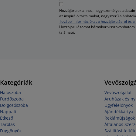
Hozzájárulok ahhoz, hogy személyes adataim 
az inspiráló tartalmakat, nagyszerű ajánlato
További információkat a hozzájárulásról és a 
Hozzájárulásomat bármikor visszavonhatom
található.
Kategóriák
Vevőszolgá
Hálószoba
Vevőszolgálat
Fürdőszoba
Áruházak és nyi
Dolgozószoba
Ügyfélelőnyök
Nappali
Ajándékkártya
Étkező
Reklámújságok
Tárolás
Általános Szerz
Függönyök
Szállítási feltét