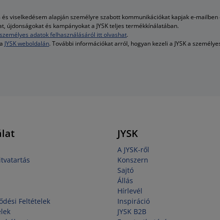
és viselkedésem alapján személyre szabott kommunikációkat kapjak e-mailben é
kat, újdonságokat és kampányokat a JYSK teljes termékkínálatában.
személyes adatok felhasználásáról itt olvashat
.
 a
JYSK weboldalán
. További információkat arról, hogyan kezeli a JYSK a személy
lat
JYSK
A JYSK-ről
tvatartás
Konszern
Sajtó
Állás
Hírlevél
ődési Feltételek
Inspiráció
elek
JYSK B2B