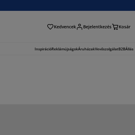
Kedvencek
Bejelentkezés
Kosár
és
Inspiráció
Reklámújságok
Áruházak
Vevőszolgálat
B2B
Állás