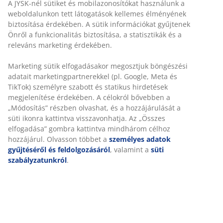
A JYSK-nél sütiket és mobilazonosítókat használunk a
weboldalunkon tett látogatások kellemes élményének
Kedves Vásárlóink, Az MPL által szállított
biztosítása érdekében. A sütik információkat gyűjtenek
csomagjaink, technikai okok miatt több napos
Önről a funkcionalitás biztosítása, a statisztikák és a
késésben vannak. A csomagok kiszállításra
releváns marketing érdekében.
kerülnek, addigi szíves türelmüket köszönjük. ---
----------------------------------------------------------------
Marketing sütik elfogadásakor megosztjuk böngészési
----------------------------------------------------------------
adatait marketingpartnerekkel (pl. Google, Meta és
-------------------------------- Az óvakodjon a hamis
TikTok) személyre szabott és statikus hirdetések
JYSK weboldalakról közzétett tájékoztatásunkat
megjelenítése érdekében. A célokról bővebben a
az alábbi linken olvashatja:
„Módosítás” részben olvashat, és a hozzájárulását a
https://jysk.hu/kerulje-el-hamis-jysk-
süti ikonra kattintva visszavonhatja. Az „Összes
weboldalakat
elfogadása” gombra kattintva mindhárom célhoz
hozzájárul. Olvasson többet a
személyes adatok
gyűjtéséről és feldolgozásáról
, valamint a
süti
szabályzatunkról
.
Live chat - Offline
Várakozási idő: Körülbelül 1 perc
06-1-701-4222
Várakozási idő: Körülbelül 5 perc