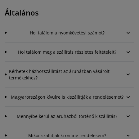
útorápolók és kiegészítők
ltéri világítás
epedők
gykeretek
lágítás
Általános
emping
uhásszekrények
gyalapok
áztartás
álószoba bútorok
gyrácsok
yerekszoba
Hol találom a nyomkövetési számot?
yerek matracok
osási kiegészítők
Hol találom meg a szállítás részletes feltételeit?
yerekágyak
Kérhetek házhozszállítást az áruházban vásárolt
termékekhez?
Magyarországon kívülre is kiszállítják a rendelésemet?
Mennyibe kerül az áruházból történő kiszállítás?
Mikor szállítják ki online rendelésem?