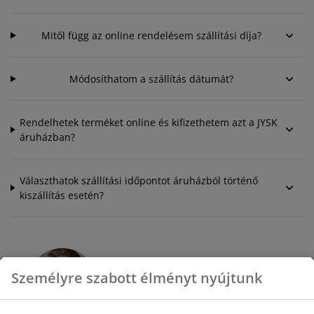
Mitől függ az online rendelésem szállítási díja?
Módosíthatom a szállítás dátumát?
Rendelhetek terméket online és kifizethetem azt a JYSK
áruházban?
Választhatok szállítási időpontot áruházból történő
kiszállítás esetén?
Személyre szabott élményt nyújtunk
VEVŐSZOLGÁLATUNK ELÉRHETŐSÉGEI