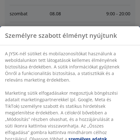
szombat
08
.
08
9:00 - 20:00
vasárnap
09
.
08
10:00 - 18:00
Személyre szabott élményt nyújtunk
hétfő
10
.
08
9:00 - 20:00
A JYSK-nél sütiket és mobilazonosítókat használunk a
weboldalunkon tett látogatások kellemes élményének
kedd
11
.
08
9:00 - 20:00
biztosítása érdekében. A sütik információkat gyűjtenek
Önről a funkcionalitás biztosítása, a statisztikák és a
releváns marketing érdekében.
szerda
12
.
08
9:00 - 20:00
Marketing sütik elfogadásakor megosztjuk böngészési
csütörtök
13
.
08
9:00 - 20:00
adatait marketingpartnerekkel (pl. Google, Meta és
TikTok) személyre szabott és statikus hirdetések
megjelenítése érdekében. A célokról bővebben a
Contact
„Módosítás” részben olvashat, és a hozzájárulását a
süti ikonra kattintva visszavonhatja. Az „Összes
elfogadása” gombra kattintva mindhárom célhoz
VEVŐSZOLGÁLATUNK ELÉRHETŐSÉGEI
hozzájárul. Olvasson többet a
személyes adatok