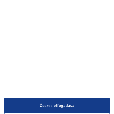
Kategóriák
Kategóriák
Vevőszolgálat
Vevőszolgálat
JYSK
JYSK
KÖZPONTI IRODA
JYSK követése
Összes elfogadása