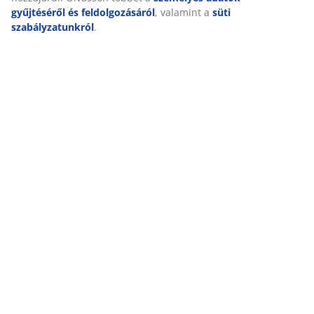
gyűjtéséről és feldolgozásáról
, valamint a
süti
szabályzatunkról
.
NAGYSZERŰ AJÁNLATOK MÁR 47 ÉVE
49 országban több mint 3600 áruházunk van.
SKANDINÁV HAGYOMÁNYOK
Globális cégünk skandináv hagyományokkal rendelkezik.
Alapítva 1979-ben Dániában.
MATRAC SZAVATOSSÁG
25 év szavatosság GOLD matracainkra.