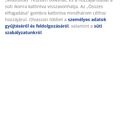
marketing érdekében.
Értékelések
Marketing sütik elfogadásakor megosztjuk böngészési adatait
(
158
)
marketingpartnerekkel (pl. Google, Meta és TikTok) személyre
szabott és statikus hirdetések megjelenítése érdekében. A
célokról bővebben a „Módosítás” részben olvashat, és a
Kiszállítás
hozzájárulását a süti ikonra kattintva visszavonhatja. Az
„Összes elfogadása” gombra kattintva mindhárom célhoz
hozzájárul. Olvasson többet a
személyes adatok gyűjtéséről
és feldolgozásáról
, valamint a
süti szabályzatunkról
.