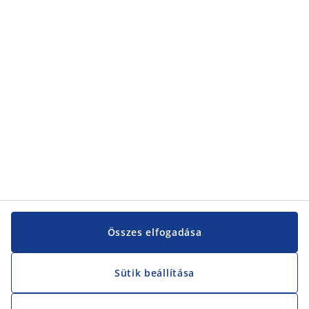
Kategóriák
Vevőszolgálat
Vevőszolgálat
JYSK
JYSK
KÖZPONTI IRODA
JYSK követése