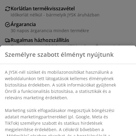
Korlátlan termékvisszavétel
Időkorlát nélkül - bármelyik JYSK áruházban
Árgarancia
30 napos árgarancia minden termékre
Rugalmas házhozszállítás
Gyors és egyszerű házhozszállítás, ahogy Ön szeretné
Acél. ÁTM47 x MA51 cm
SKU: 3600628
Összeszerelési útmutató
Személyre szabott élményt nyújtunk
A JYSK-nél sütiket és mobilazonosítókat használunk a
Részletes Adatok
weboldalunkon tett látogatások kellemes élményének
biztosítása érdekében. A sütik információkat gyűjtenek Önről
a funkcionalitás biztosítása, a statisztikák és a releváns