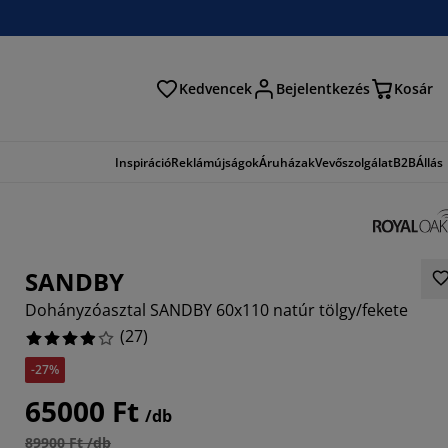
Kedvencek
Bejelentkezés
Kosár
és
Inspiráció
Reklámújságok
Áruházak
Vevőszolgálat
B2B
Állás
SANDBY
Dohányzóasztal SANDBY 60x110 natúr tölgy/fekete
(
27
)
-27%
6296%
65000 Ft
/db
4066%
89900 Ft /db