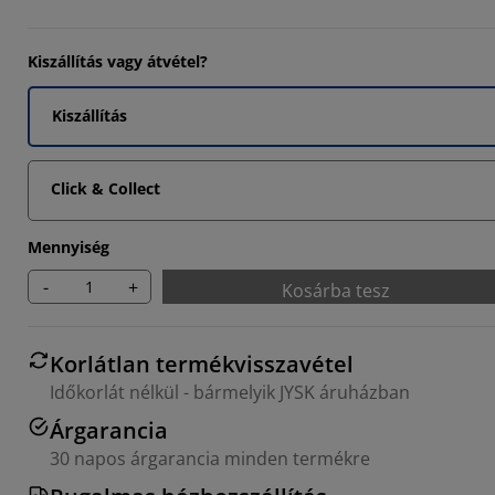
7033%
Kiszállítás vagy átvétel?
4066%
1852%
Kiszállítás
Click & Collect
Mennyiség
-
+
Kosárba tesz
Korlátlan termékvisszavétel
Időkorlát nélkül - bármelyik JYSK áruházban
Árgarancia
30 napos árgarancia minden termékre