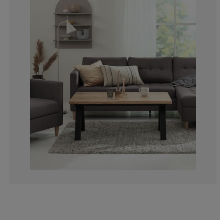
3.703703703703
7.407407407407
18.5185185185