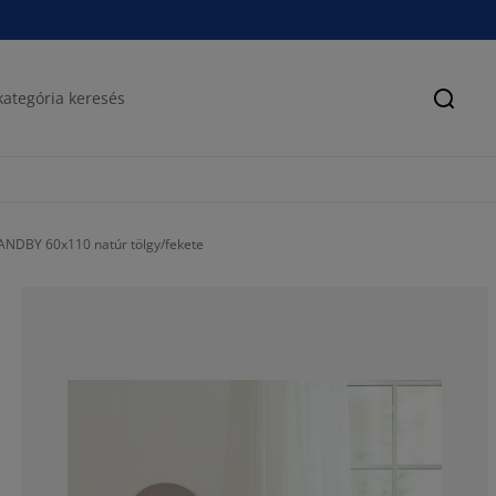
Keres
ANDBY 60x110 natúr tölgy/fekete
62.9629629629
7.407407407407