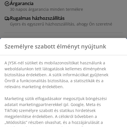
Árgarancia
30 napos árgarancia minden termékre
Rugalmas házhozszállítás
Gyors és egyszerű házhozszállítás, ahogy Ön szeretné
Dekor furnér. SZ60 x H110 x MA53 cm
SKU: 3681141
Összeszerelési útmutató
Részletes Adatok
Értékelések