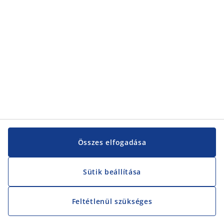
Vevőszolgálat
Vevőszolgálat
JYSK
JYSK
KÖZPONTI IRODA
JYSK követése