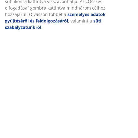
(
389
)
Kiszállítás
Személyre szabott élményt nyújtunk
A JYSK-nél sütiket és mobilazonosítókat használunk a weboldalu
látogatások kellemes élményének biztosítása érdekében. A sütik
gyűjtenek Önről a funkcionalitás biztosítása, a statisztikák és a
érdekében.