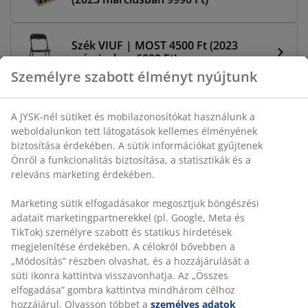
Szék VIUF | MOST 4500 Ft (2023
márciusban 6000 Ft)
Személyre szabott élményt nyújtunk
Ülőgarnitúra ULLEHUSE | MOST
175000 Ft (2023 márciusban 349900
A JYSK-nél sütiket és mobilazonosítókat használunk a
Ft)
weboldalunkon tett látogatások kellemes élményének
biztosítása érdekében. A sütik információkat gyűjtenek
Önről a funkcionalitás biztosítása, a statisztikák és a
Irodaszék NIMTOFTE | MOST 17500
releváns marketing érdekében.
Ft (2023 márciusban 30000 Ft)
Marketing sütik elfogadásakor megosztjuk böngészési
adatait marketingpartnerekkel (pl. Google, Meta és
Kerti szék UBBERUP | MOST 15000
TikTok) személyre szabott és statikus hirdetések
Ft (2023 márciusban 26900 Ft)
megjelenítése érdekében. A célokról bővebben a
„Módosítás” részben olvashat, és a hozzájárulását a
süti ikonra kattintva visszavonhatja. Az „Összes
Szolárlámpa JAKTFALK | MOST 400
elfogadása” gombra kattintva mindhárom célhoz
Ft (2023 márciusban 750 Ft)
hozzájárul. Olvasson többet a
személyes adatok