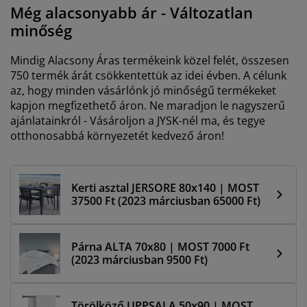
útorápolók és kiegészítők
ltéri világítás
epedők
gykeretek
lágítás
Még alacsonyabb ár - Változatlan
minőség
emping
uhásszekrények
gyalapok
áztartás
Mindig Alacsony Áras termékeink közel felét, összesen
álószoba bútorok
gyrácsok
yerekszoba
750 termék árát csökkentettük az idei évben. A célunk
az, hogy minden vásárlónk jó minőségű termékeket
yerek matracok
osási kiegészítők
kapjon megfizethető áron. Ne maradjon le nagyszerű
ajánlatainkról - Vásároljon a JYSK-nél ma, és tegye
otthonosabbá környezetét kedvező áron!
yerekágyak
Kerti asztal JERSORE 80x140 | MOST
37500 Ft (2023 márciusban 65000 Ft)
Párna ALTA 70x80 | MOST 7000 Ft
(2023 márciusban 9500 Ft)
Törölköző UPPSALA 50x90 | MOST