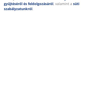
gyűjtéséről és feldolgozásáról
, valamint a
süti
szabályzatunkról
.
Napernyő NAPPEDAM | MOST 8500
Ft (2023 márciusban 18500 Ft)
Lepedő ELISABETH | MOST 2000 Ft
(2023 márciusban 2750 Ft)
Lepedő JANNE | MOST 1500 Ft
(2023 márciusban 2250 Ft)
Matrac 80x200 BASIC F10 | MOST
11500 Ft (2023 márciusban 13500 Ft)
Ágyneműhuzat ASLI | MOST 2000 Ft
(2023 márciusban 3500 Ft)