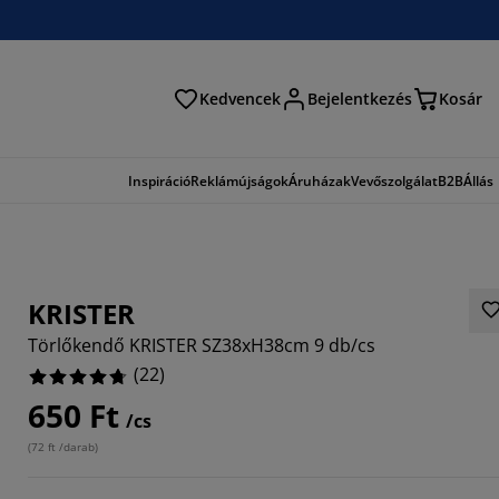
Kedvencek
Bejelentkezés
Kosár
és
Inspiráció
Reklámújságok
Áruházak
Vevőszolgálat
B2B
Állás
KRISTER
Törlőkendő KRISTER SZ38xH38cm 9 db/cs
(
22
)
650 Ft
/cs
3636%
(
72 ft /darab
)
4546%