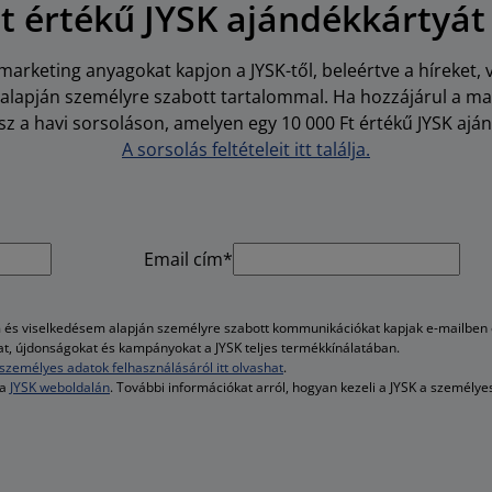
Ft értékű JYSK ajándékkártyát
arketing anyagokat kapjon a JYSK-től, beleértve a híreket, 
i alapján személyre szabott tartalommal. Ha hozzájárul a m
z a havi sorsoláson, amelyen egy 10 000 Ft értékű JYSK aján
A sorsolás feltételeit itt találja.
Email cím*
és viselkedésem alapján személyre szabott kommunikációkat kapjak e-mailben é
kat, újdonságokat és kampányokat a JYSK teljes termékkínálatában.
személyes adatok felhasználásáról itt olvashat
.
 a
JYSK weboldalán
. További információkat arról, hogyan kezeli a JYSK a személy