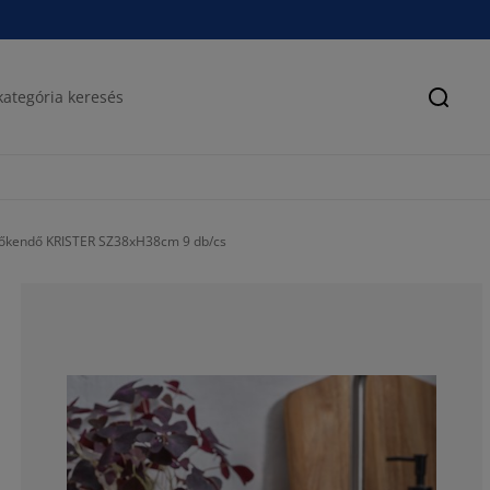
Keres
lőkendő KRISTER SZ38xH38cm 9 db/cs
86.3636363636
4.54545454545