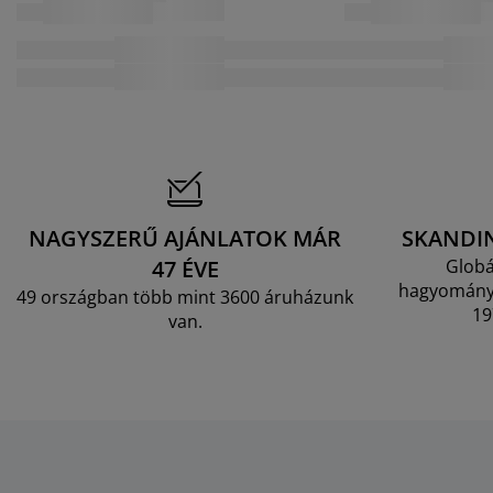
NAGYSZERŰ AJÁNLATOK MÁR
SKANDI
47 ÉVE
Globá
hagyományo
49 országban több mint 3600 áruházunk
19
van.