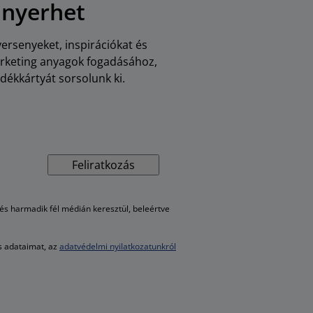
 nyerhet
versenyeket, inspirációkat és
arketing anyagok fogadásához,
dékkártyát sorsolunk ki.
Feliratkozás
s harmadik fél médián keresztül, beleértve
es adataimat, az
adatvédelmi nyilatkozatunkról