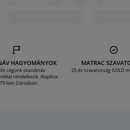
NÁV HAGYOMÁNYOK
MATRAC SZAVAT
lis cégünk skandináv
25 év szavatosság GOLD m
kkal rendelkezik. Alapítva
79-ben Dániában.