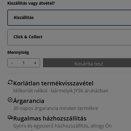
Kiszállítás vagy átvétel?
4546%
Kiszállítás
4546%
Click & Collect
Mennyiség
-
+
Kosárba tesz
Korlátlan termékvisszavétel
Időkorlát nélkül - bármelyik JYSK áruházban
Árgarancia
30 napos árgarancia minden termékre
Rugalmas házhozszállítás
Gyors és egyszerű házhozszállítás, ahogy Ön