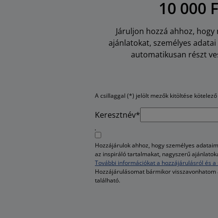
10 000 
Járuljon hozzá ahhoz, hogy m
ajánlatokat, személyes adata
automatikusan részt ves
A csillaggal (*) jelölt mezők kitöltése kötelező
Keresztnév*
Hozzájárulok ahhoz, hogy személyes adataim 
az inspiráló tartalmakat, nagyszerű ajánlato
További információkat a hozzájárulásról és a 
Hozzájárulásomat bármikor visszavonhatom
található.