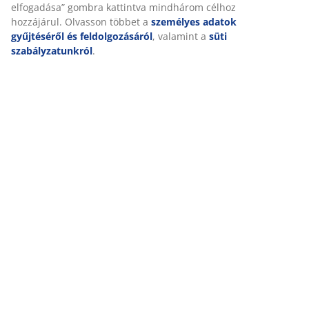
elfogadása” gombra kattintva mindhárom célhoz
hozzájárul. Olvasson többet a
személyes adatok
Kiszállítás
gyűjtéséről és feldolgozásáról
, valamint a
süti
szabályzatunkról
.