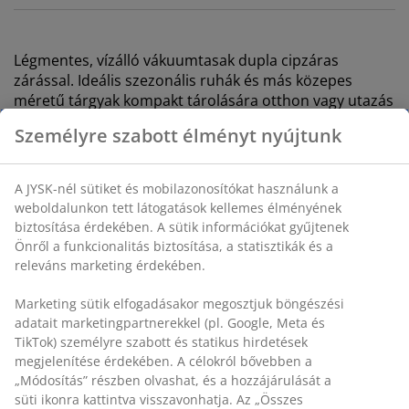
Légmentes, vízálló vákuumtasak dupla cipzáras
zárással. Ideális szezonális ruhák és más közepes
méretű tárgyak kompakt tárolására otthon vagy utazás
közben. Töltse meg a tasakot, aztán szívja ki a levegőt
Személyre szabott élményt nyújtunk
egy porszívóval. SZ60 x H80 cm
A JYSK-nél sütiket és mobilazonosítókat használunk a
SKU: 4912779
weboldalunkon tett látogatások kellemes élményének
biztosítása érdekében. A sütik információkat gyűjtenek
Önről a funkcionalitás biztosítása, a statisztikák és a
releváns marketing érdekében.
Részletes Adatok
Marketing sütik elfogadásakor megosztjuk böngészési
adatait marketingpartnerekkel (pl. Google, Meta és
TikTok) személyre szabott és statikus hirdetések
Értékelések
megjelenítése érdekében. A célokról bővebben a
(
20
)
„Módosítás” részben olvashat, és a hozzájárulását a
süti ikonra kattintva visszavonhatja. Az „Összes