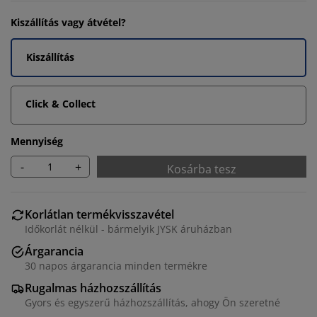
Kiszállítás vagy átvétel?
Kiszállítás
Click & Collect
Mennyiség
-
+
Kosárba tesz
Korlátlan termékvisszavétel
Időkorlát nélkül - bármelyik JYSK áruházban
Árgarancia
30 napos árgarancia minden termékre
Rugalmas házhozszállítás
Gyors és egyszerű házhozszállítás, ahogy Ön szeretné