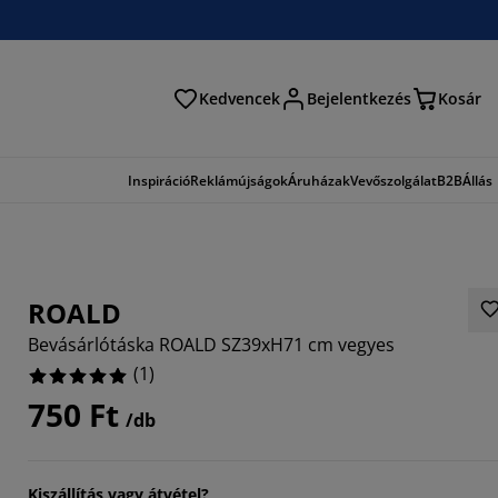
Kedvencek
Bejelentkezés
Kosár
és
Inspiráció
Reklámújságok
Áruházak
Vevőszolgálat
B2B
Állás
ROALD
Bevásárlótáska ROALD SZ39xH71 cm vegyes
(
1
)
750 Ft
/db
Kiszállítás vagy átvétel?