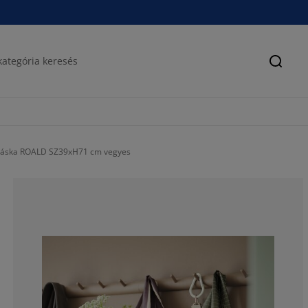
Keres
táska ROALD SZ39xH71 cm vegyes
100%
0%