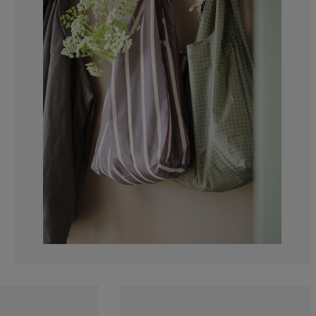
0%
0%
0%