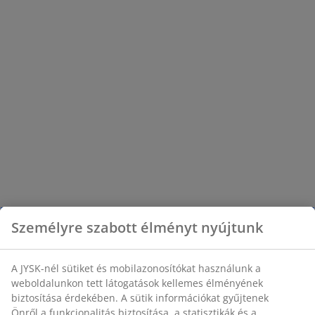
Személyre szabott élményt nyújtunk
A JYSK-nél sütiket és mobilazonosítókat használunk a
weboldalunkon tett látogatások kellemes élményének
biztosítása érdekében. A sütik információkat gyűjtenek
Önről a funkcionalitás biztosítása, a statisztikák és a