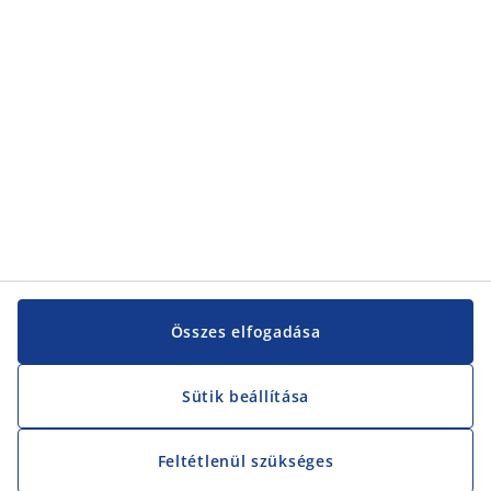
Vevőszolgálat
Vevőszolgálat
JYSK
JYSK
KÖZPONTI IRODA
JYSK követése