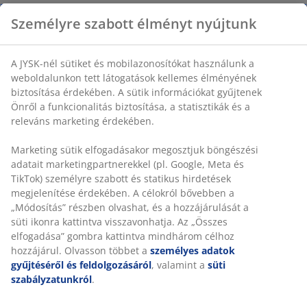
Aranyos lámás dizájnnal rendelkező ajtótámasz, amely
bájosabbá teszi az otthoni dekorációt, miközben
finoman nyitva tartja az ajtókat. Poliészter anyagból,
homok töltettel. SZ10 x H27 x MA24 cm
SKU: 4912672
Részletes Adatok
Személyre szabott élményt nyújtunk
Értékelések
A JYSK-nél sütiket és mobilazonosítókat használunk a
(
157
)
weboldalunkon tett látogatások kellemes élményének biztosítás
érdekében. A sütik információkat gyűjtenek Önről a funkcionalit
biztosítása, a statisztikák és a releváns marketing érdekében.