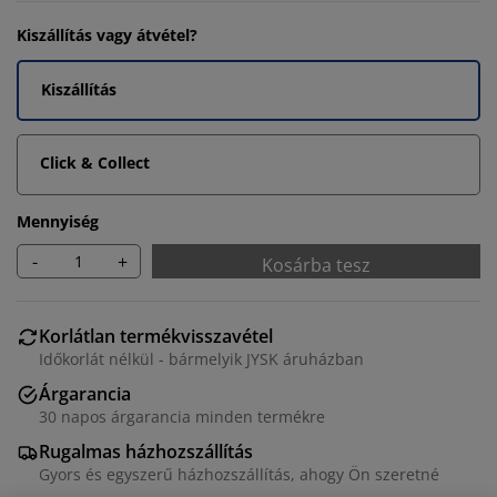
Kiszállítás vagy átvétel?
Kiszállítás
Click & Collect
Mennyiség
-
+
Kosárba tesz
Korlátlan termékvisszavétel
Időkorlát nélkül - bármelyik JYSK áruházban
Árgarancia
30 napos árgarancia minden termékre
Rugalmas házhozszállítás
Gyors és egyszerű házhozszállítás, ahogy Ön szeretné