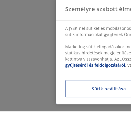
Személyre szabott élm
A JYSK-nél sütiket és mobilazono
sütik információkat gyűjtenek Önr
Marketing sütik elfogadásakor me
statikus hirdetések megjelenítése
kattintva visszavonhatja. Az „Ös
gyűjtéséről és feldolgozásáról
, 
Sütik beállítása