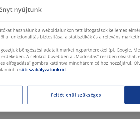
ényt nyújtunk
sítókat használunk a weboldalunkon tett látogatások kellemes élmé
ől a funkcionalitás biztosítása, a statisztikák és a releváns market
gosztjuk böngészési adatait marketingpartnerekkel (pl. Google, Met
 érdekében. A célokról bővebben a „Módosítás” részben olvashat, és
szes elfogadása” gombra kattintva mindhárom célhoz hozzájárul. O
valamint a
süti szabályzatunkról
.
Feltétlenül szükséges