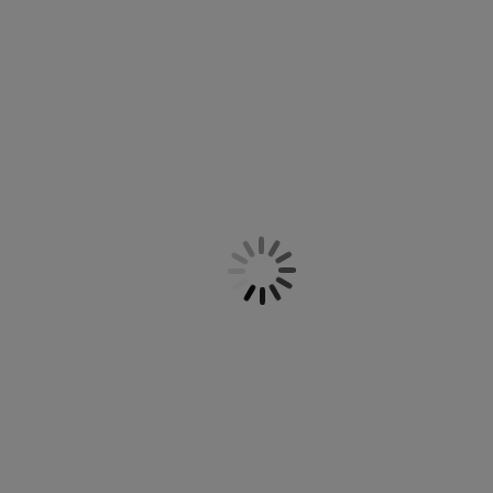
k a játékok gyakran részt vesznek a családi
k, vagy akár saját magának megfelelő darabot.
ekek akár az óvodába is magukkal viszik őket,
roljon a JYSK.hu-n!