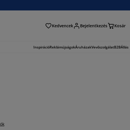
Kedvencek
Bejelentkezés
Kosár
és
Inspiráció
Reklámújságok
Áruházak
Vevőszolgálat
B2B
Állás
iók