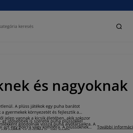
Keres
iknek és nagyoknak
tlenül. A plüss játékok egy puha barátot
 a gyermekek környezetét és fejlesztik a
l jelen vannak a kicsik életében, akik sokszor
 az idősebbek is szeretik puha plüssökkel
mlékként gondolnak vissza puha alvótársaikra. A
zni azt egy polcra vagy komódra. A plüssöknek
További informác
őt segítik az elalvást is, ami pedig
K kínálatában különböző színű plüss állatfigurák