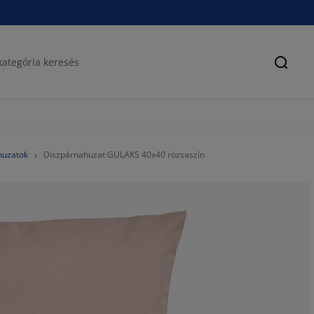
Keres
huzatok
Díszpárnahuzat GULAKS 40x40 rózsaszín
70%
0%