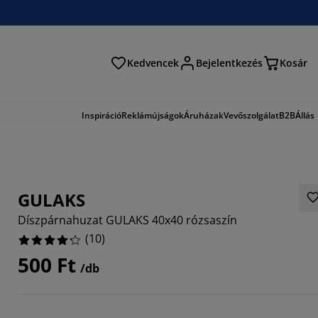
Kedvencek
Bejelentkezés
Kosár
és
Inspiráció
Reklámújságok
Áruházak
Vevőszolgálat
B2B
Állás
GULAKS
Díszpárnahuzat GULAKS 40x40 rózsaszín
(
10
)
500 Ft
/db