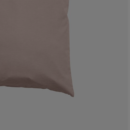
20%
0%
10%