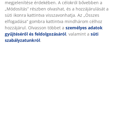
biztosítása érdekében. A sütik információkat gyűjtenek Önről
a funkcionalitás biztosítása, a statisztikák és a releváns
Részletes Adatok
marketing érdekében.
Marketing sütik elfogadásakor megosztjuk böngészési adatait
marketingpartnerekkel (pl. Google, Meta és TikTok) személyre
Értékelések
szabott és statikus hirdetések megjelenítése érdekében. A
célokról bővebben a „Módosítás” részben olvashat, és a
(
10
)
hozzájárulását a süti ikonra kattintva visszavonhatja. Az
„Összes elfogadása” gombra kattintva mindhárom célhoz
hozzájárul. Olvasson többet a
személyes adatok gyűjtéséről
Kiszállítás
és feldolgozásáról
, valamint a
süti szabályzatunkról
.