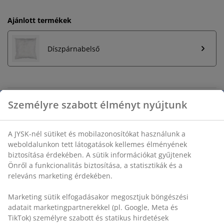
Ajánlott termékek
Díszpárnabelső
Korlátlan termékvisszavétel
Időkorlát nélkül - bármelyik JYSK áruházban
Árgarancia
30 napos árgarancia minden termékre
Rugalmas házhozszállítás
Gyors és egyszerű házhozszállítás, ahogy Ön szeretné
Személyre szabott élményt nyújtunk
SKU: 6886918
A JYSK-nél sütiket és mobilazonosítókat használunk a
weboldalunkon tett látogatások kellemes élményének