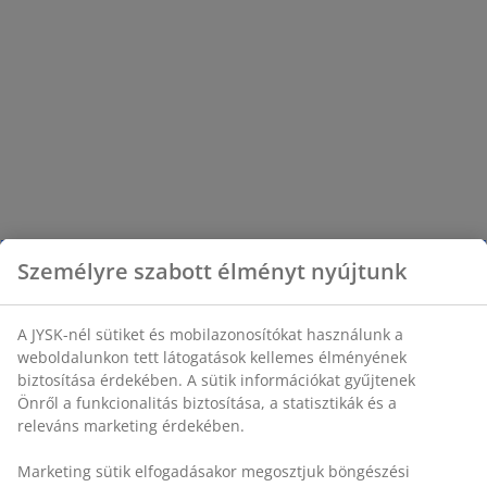
Személyre szabott élményt nyújtunk
A JYSK-nél sütiket és mobilazonosítókat használunk a
weboldalunkon tett látogatások kellemes élményének
biztosítása érdekében. A sütik információkat gyűjtenek
Önről a funkcionalitás biztosítása, a statisztikák és a
releváns marketing érdekében.
Marketing sütik elfogadásakor megosztjuk böngészési