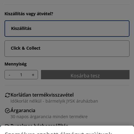
Kiszállítás vagy átvétel?
Kiszállítás
Click & Collect
Mennyiség
-
+
Kosárba tesz
Korlátlan termékvisszavétel
Időkorlát nélkül - bármelyik JYSK áruházban
Árgarancia
30 napos árgarancia minden termékre
Rugalmas házhozszállítás
Gyors és egyszerű házhozszállítás, ahogy Ön szeretné