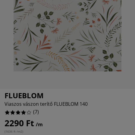
torápolók és kiegészítők
ltéri világítás
0%
pedők
ykeretek
lágítás
0%
mping
hásszekrények
yalapok
ztartás
0%
lószoba bútorok
yrácsok
erekszoba
28.57142857142857%
erek matracok
sási kiegészítők
erekágyak
FLUEBLOM
Viaszos vászon terítő FLUEBLOM 140
(
7
)
2290 Ft
/m
(
1636 ft /m2
)