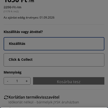
/m
2290 Ft /m
(
1179 ft /m2
)
Az ajánlat eddig érvényes: 01.09.2026
Kiszállítás vagy átvétel?
Kiszállítás
Click & Collect
Mennyiség
-
+
Kosárba tesz
Korlátlan termékvisszavétel
Időkorlát nélkül - bármelyik JYSK áruházban