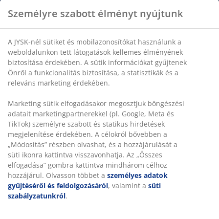
Árgarancia
Személyre szabott élményt nyújtunk
30 napos árgarancia minden termékre
Rugalmas házhozszállítás
Gyors és egyszerű házhozszállítás, ahogy Ön szeretné
A JYSK-nél sütiket és mobilazonosítókat használunk a
weboldalunkon tett látogatások kellemes élményének
biztosítása érdekében. A sütik információkat gyűjtenek
Önről a funkcionalitás biztosítása, a statisztikák és a
SKU: 5701454
releváns marketing érdekében.
Marketing sütik elfogadásakor megosztjuk böngészési
adatait marketingpartnerekkel (pl. Google, Meta és
Részletes Adatok
TikTok) személyre szabott és statikus hirdetések
megjelenítése érdekében. A célokról bővebben a
„Módosítás” részben olvashat, és a hozzájárulását a
süti ikonra kattintva visszavonhatja. Az „Összes
Értékelések
elfogadása” gombra kattintva mindhárom célhoz
(
0
)
hozzájárul. Olvasson többet a
személyes adatok
gyűjtéséről és feldolgozásáról
, valamint a
süti
szabályzatunkról
.
Kiszállítás