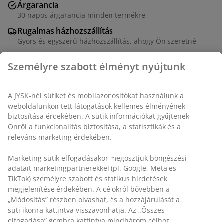
Árgarancia
30 napos árgarancia minden termékre
Rugalmas házhozszállítás
Gyors és egyszerű házhozszállítás, ahogy Ön szeretné
Személyre szabott élményt nyújtunk
SKU: 1766901
A JYSK-nél sütiket és mobilazonosítókat használunk a
weboldalunkon tett látogatások kellemes élményének
biztosítása érdekében. A sütik információkat gyűjtenek
Részletes Adatok
Önről a funkcionalitás biztosítása, a statisztikák és a
releváns marketing érdekében.
Marketing sütik elfogadásakor megosztjuk böngészési
Értékelések
adatait marketingpartnerekkel (pl. Google, Meta és
(
117
)
TikTok) személyre szabott és statikus hirdetések
megjelenítése érdekében. A célokról bővebben a
„Módosítás” részben olvashat, és a hozzájárulását a
süti ikonra kattintva visszavonhatja. Az „Összes
Kiszállítás
elfogadása” gombra kattintva mindhárom célhoz