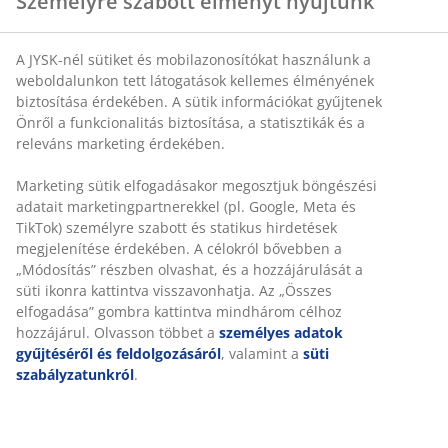
Személyre szabott élményt nyújtunk
A JYSK-nél sütiket és mobilazonosítókat használunk a
SKU: 5703000
weboldalunkon tett látogatások kellemes élményének
biztosítása érdekében. A sütik információkat gyűjtenek
Önről a funkcionalitás biztosítása, a statisztikák és a
releváns marketing érdekében.
Részletes Adatok
Marketing sütik elfogadásakor megosztjuk böngészési
adatait marketingpartnerekkel (pl. Google, Meta és
TikTok) személyre szabott és statikus hirdetések
Értékelések
megjelenítése érdekében. A célokról bővebben a
„Módosítás” részben olvashat, és a hozzájárulását a
(
7
)
süti ikonra kattintva visszavonhatja. Az „Összes
elfogadása” gombra kattintva mindhárom célhoz
hozzájárul. Olvasson többet a
személyes adatok
Kiszállítás
gyűjtéséről és feldolgozásáról
, valamint a
süti
szabályzatunkról
.