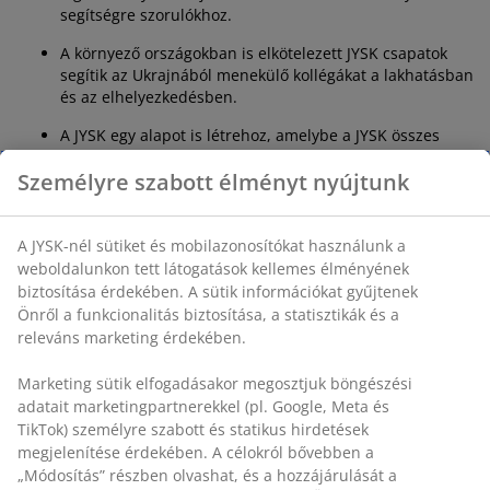
segítségre szorulókhoz.
A környező országokban is elkötelezett JYSK csapatok
segítik az Ukrajnából menekülő kollégákat a lakhatásban
és az elhelyezkedésben.
A JYSK egy alapot is létrehoz, amelybe a JYSK összes
alkalmazottja adományozhat, és amelyet a JYSK ukrajnai
Személyre szabott élményt nyújtunk
vezetése kezel majd. A JYSK kezdeti összegként 1 millió
dán koronát adományozott.
A JYSK-nél sütiket és mobilazonosítókat használunk a
Hogyan tudnak vásárlóink is segíteni?
weboldalunkon tett látogatások kellemes élményének
biztosítása érdekében. A sütik információkat gyűjtenek
Hálásak vagyunk a rengeteg vásárlóért, akik
Önről a funkcionalitás biztosítása, a statisztikák és a
megkeresnek minket, és megkérdezik, tudnak-e a JYSK-
releváns marketing érdekében.
ön keresztül adományozni.
A fenti intézkedéseinken túl mindenkit arra kérünk,
Marketing sütik elfogadásakor megosztjuk böngészési
hogy adományozzon pénzt a nagy
adatait marketingpartnerekkel (pl. Google, Meta és
segélyszervezeteknek. Jelenleg ez a legjobb módja,
TikTok) személyre szabott és statikus hirdetések
hogy segítsünk Ukrajnának.
megjelenítése érdekében. A célokról bővebben a
A nagy segélyszervezetek rendelkeznek azzal a tudással
„Módosítás” részben olvashat, és a hozzájárulását a