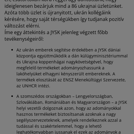
útorápolók és kiegészítők
ltéri világítás
epedők
gykeretek
lágítás
ideiglenesen bezárjuk mind a 86 ukrajnai üzletünket.
Azóta több üzlet is újranyitott, ukrán kollégáink
emping
uhásszekrények
gyalapok
áztartás
kérésére, hogy saját térségükben így tudjanak pozitív
változást elérni.
álószoba bútorok
gyrácsok
yerekszoba
Íme egy áttekintés a JYSK jelenleg végzett főbb
tevékenységeiről:
yerek matracok
osási kiegészítők
Az ukrán emberek segítése érdekében a JYSK dániai
központja együttműködik a dán külügyminisztériummal
yerekágyak
és Ukrajna koppenhágai nagykövetségével, hogy
megfelelő termékeket adományozhassunk a
lakóhelyüket elhagyni kényszerült embereknek. A
termékek elosztását az ENSZ Menekültügyi Szervezete,
az UNHCR intézi.
A szomszédos országokban – Lengyelországban,
Szlovákiában, Romániában és Magyarországon – a JYSK
helyi vezetői dolgoznak azon, hogy az adományokkal
hasznos termékeket biztosítsanak azoknak a nagy
segélyszervezeteknek, amelyek rendelkeznek azzal a
tudással és szakértelemmel, hogy a lehető
leghatékonyabban jussanak el ezek az adományok a