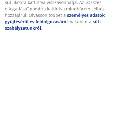
és szakértelemmel, hogy a lehető leghatékonyabban
süti ikonra kattintva visszavonhatja. Az „Összes
elfogadása” gombra kattintva mindhárom célhoz
eljuttassák a segítséget a lehető legtöbb rászorulóhoz.
hozzájárul. Olvasson többet a
személyes adatok
gyűjtéséről és feldolgozásáról
, valamint a
süti
szabályzatunkról
.
LEGYEN BÉKE!
NAGYSZERŰ AJÁNLATOK MÁR 47 ÉVE
49 országban több mint 3600 áruházunk van.
SKANDINÁV HAGYOMÁNYOK
Globális cégünk skandináv hagyományokkal rendelkezik.
Alapítva 1979-ben Dániában.