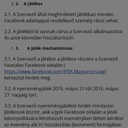
útorápolók és kiegészítők
ltéri világítás
epedők
gykeretek
lágítás
2.
A Játékos
2.1. A Szervező által meghirdetett Játékban minden
emping
uhásszekrények
gyalapok
áztartás
Facebook adatlappal rendelkező személy részt vehet.
álószoba bútorok
gyrácsok
yerekszoba
2.2. A játékból ki vannak zárva a Szervező alkalmazottai
és azok közvetlen hozzátartozói.
yerek matracok
osási kiegészítők
3.
A játék mechanizmusa:
yerekágyak
3.1. A Szervező a Játékot a Játékos részére a Szervező
hivatalos Facebook oldalán (
https://www.facebook.com/JYSK.Magyarorszag
)
keresztül hirdeti meg.
3.2. A nyereményjáték 2015. május 21-től 2015. május
27. napjáig tart.
3.3. A Szervező nyereményjátékot hirdet mindazon
Játékosok között, akik a Jysk Facebook oldalán a Játék
lebonyolítására létrehozott eseményben feltett kérdést
az esemény alá írt hozzászólás (komment) formájában