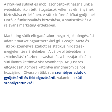
és a felhasználót kizárja a játékból. A Szervező saját
A JYSK-nél sütiket és mobilazonosítókat használunk a
kizárólagos belátása szerint megőrizhet bizonyos
weboldalunkon tett látogatások kellemes élményének
felhasználói tartalmakat, továbbá ha jogszabály ezt
biztosítása érdekében. A sütik információkat gyűjtenek
kívánja, vagy ha a Szervező ésszerű belátása szerint a
Önről a funkcionalitás biztosítása, a statisztikák és a
felhasználók vagy személyes biztonságának védelme
releváns marketing érdekében.
érdekében erre szükség van, nyilvánosságra is
hozhatja a felhasználói tartalmat. A Szervező nem
Marketing sütik elfogadásakor megosztjuk böngészési
szavatolja a felhasználói tartalmak pontosságát,
adatait marketingpartnerekkel (pl. Google, Meta és
teljességét vagy minőségét. A Szervező kizárja
TikTok) személyre szabott és statikus hirdetések
felelősségét a bármely felhasználói tartalomban
megjelenítése érdekében. A célokról bővebben a
szereplő hibából vagy hiányosságból vagy a bármely, a
„Módosítás” részben olvashat, és a hozzájárulását a
Facebook oldalon közzétett vagy egyéb módon
süti ikonra kattintva visszavonhatja. Az „Összes
továbbított felhasználói tartalom felhasználásából
elfogadása” gombra kattintva mindhárom célhoz
származó bármilyen kárért vagy veszteségért. A
hozzájárul. Olvasson többet a
személyes adatok
felhasználónak, illetve Játékosnak kell mérlegelnie,
gyűjtéséről és feldolgozásáról
, valamint a
süti
szabályzatunkról
.
mielőtt a felhasználói tartalomban szereplő
információra hagyatkozna, mivel a felhasználói
tartalom téves vagy egyéb módon félrevezető
információt tartalmazhat, és a felhasználón, illetve a
Játékos a saját kockázatára hagyatkozik a felhasználói
tartalomra.