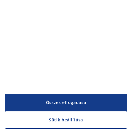
Kategóriák
Kategóriák
Vevőszolgálat
Vevőszolgálat
JYSK
JYSK
KÖZPONTI IRODA
JYSK követése
Összes elfogadása
Sütik beállítása