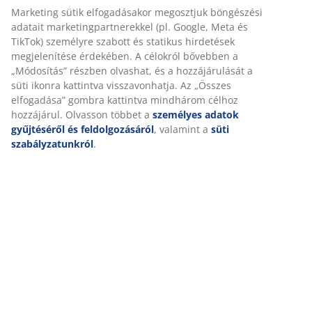
Marketing sütik elfogadásakor megosztjuk böngészési
Az adatkezelés célja
adatait marketingpartnerekkel (pl. Google, Meta és
TikTok) személyre szabott és statikus hirdetések
Adatkezelő, adatfeldolgozó
megjelenítése érdekében. A célokról bővebben a
„Módosítás” részben olvashat, és a hozzájárulását a
Adatkezelés időtartama
süti ikonra kattintva visszavonhatja. Az „Összes
elfogadása” gombra kattintva mindhárom célhoz
hozzájárul. Olvasson többet a
személyes adatok
Adatbiztonság
gyűjtéséről és feldolgozásáról
, valamint a
süti
szabályzatunkról
.
Hozzájárulás visszavonása
vevoszolgalat-hu@jysk.com
10.
Jogorvoslat
NAIH-116728/2017.
11.
A Részvételi Szabályzat Játékos általi
elfogadása
12.
Záró rendelkezések