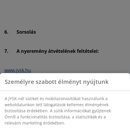
6.
Sorsolás
7.
A nyeremény átvételének feltételei:
www.jysk.hu
8.
Szervező jogai
Személyre szabott élményt nyújtunk
www.jysk.hu
www.jysk.hu
A JYSK-nél sütiket és mobilazonosítókat használunk a
9.
Adatkezelés
weboldalunkon tett látogatások kellemes élményének
biztosítása érdekében. A sütik információkat gyűjtenek
Önről a funkcionalitás biztosítása, a statisztikák és a
releváns marketing érdekében.
A kezelt személyes adatok köre