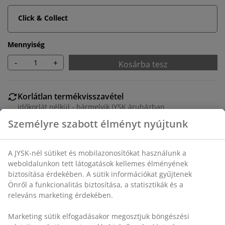
Click & Collect
Mennyiség
-
+
Kosárba tesz
Korlátlan termékvisszavétel
Időkorlát nélkül - bármelyik JYSK áruházban
Árgarancia
30 napos árgarancia minden termékre
Rugalmas házhozszállítás
Gyors és egyszerű házhozszállítás, ahogy Ön szeretné
Tömör fenyő. 80/120x200-as méretű matracokhoz.
Ágyrácsokkal. Matracok nélkül. SZ208 x MA131 x MÉ139
cm