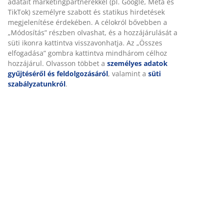
SKU: 3617334
Összeszerelési útmutató
Részletes Adatok
Személyre szabott élményt nyújtunk
Értékelések
(
145
)
A JYSK-nél sütiket és mobilazonosítókat használunk a weboldalu
látogatások kellemes élményének biztosítása érdekében. A sütik
információkat gyűjtenek Önről a funkcionalitás biztosítása, a stat
Kiszállítás
és a releváns marketing érdekében.
Marketing sütik elfogadásakor megosztjuk böngészési adatait
marketingpartnerekkel (pl. Google, Meta és TikTok) személyre sz
statikus hirdetések megjelenítése érdekében. A célokról bővebb